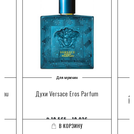
Для мужчин
 Eau
Духи Versace Eros Parfum
Ду
Ho
₽
10 565 - 10 836
В КОРЗИНУ