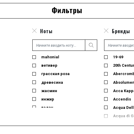
Фильтры
Ноты
Бренды
mahonial
19-69
ветивер
20th Centu
грасская роза
Abercrombie
древесина
Absolumen
жасмин
Acca Kapp
инжир
Accendis
ладан
Acqua Dell
лайм
Acqua di 
лемонграсс
Acqua di 
лист черной смородины
Acqua di 