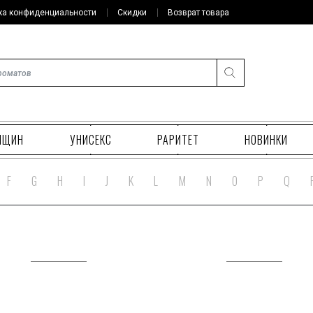
ка конфиденциальности
Скидки
Возврат товара
НЩИН
УНИСЕКС
РАРИТЕТ
НОВИНКИ
F
G
H
I
J
K
L
M
N
O
P
Q