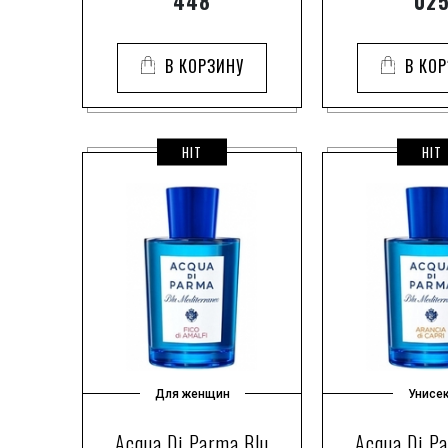
448
02
В КОРЗИНУ
В КО
HIT
HIT
Для женщин
Унисе
Acqua Di Parma Blu
Acqua Di P