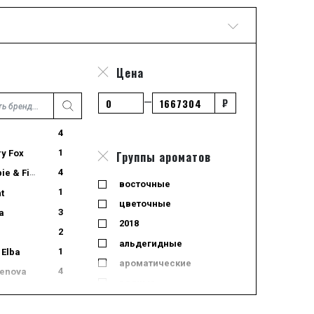
Цена
₽
—
4
1
ry Fox
Группы ароматов
4
 & Fitch
восточные
1
t
цветочные
3
a
2018
2
альдегидные
1
 Elba
ароматические
4
Genova
водные
19
Parma
водяные
2
Sardegna