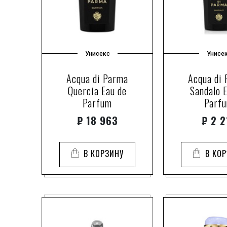
Унисекс
Унисе
Acqua di Parma
Acqua di
Quercia Eau de
Sandalo 
Parfum
Parf
₽
18 963
₽
2 2
В КОРЗИНУ
В КО