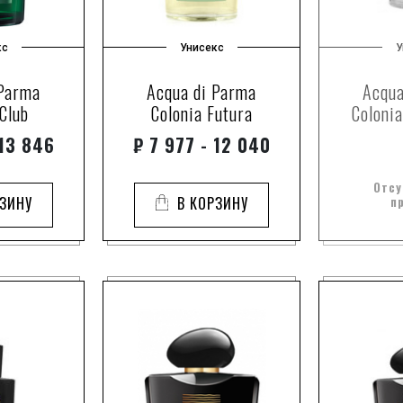
lorenox
Ard Al Zaa
lysylang
Argos
кс
Унисекс
У
mahonial
Armaf
mahonial и османтус
Armand Ba
 Parma
Acqua di Parma
Acqua
mugane
Arrogance
Club
Colonia Futura
Colonia
mysore sandalwood
Arte Profu
 13 846
₽
7 977 - 12 040
mystikal
ArteOlfatto
mystikal и шафран
Asgharali
Отсу
РЗИНУ
В КОРЗИНУ
п
nympheal
Atelier Co
orcanox
Atelier des
orcanox™
Atkinsons
orchard blossom
Attar Colle
paradisone
Aubusson
pink lily
Automobili Lam
pomarose
Avery Fine Pe
rosyfolia
Axis