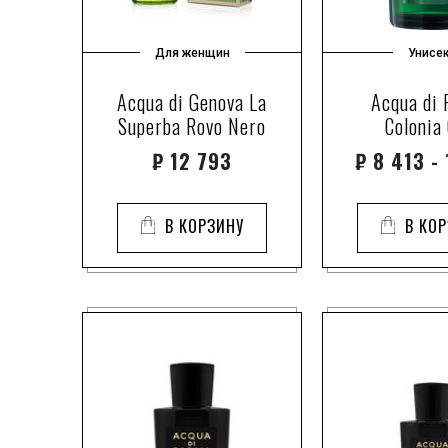
Для женщин
Унисе
Acqua di Genova La
Acqua di
Superba Rovo Nero
Colonia 
₽
12 793
₽
8 413 -
В КОРЗИНУ
В КО