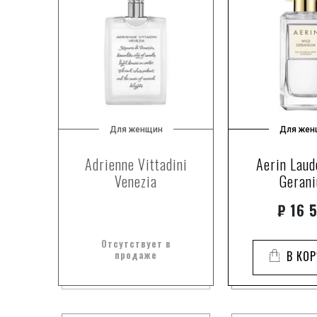
Для женщин
Для жен
Adrienne Vittadini
Aerin Laud
Venezia
Geran
₽
16 
Отсутствует в
продаже
В КО