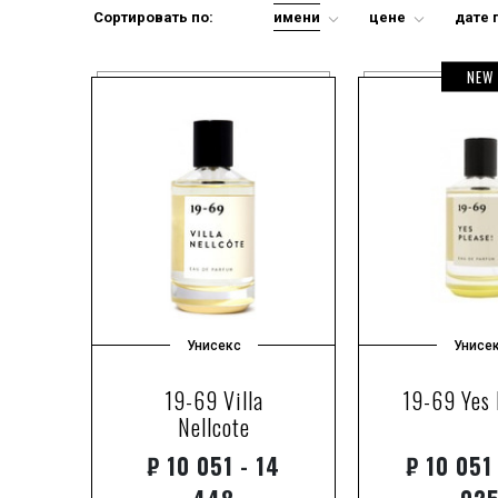
отливант-спре
Сортировать по:
имени
цене
дате 
парфюмированна
пробник
NEW
свеча
тестер
туалетная вода
Унисекс
Унисе
19-69 Villa
19-69 Yes 
Nellcote
₽
10 051 - 14
₽
10 051