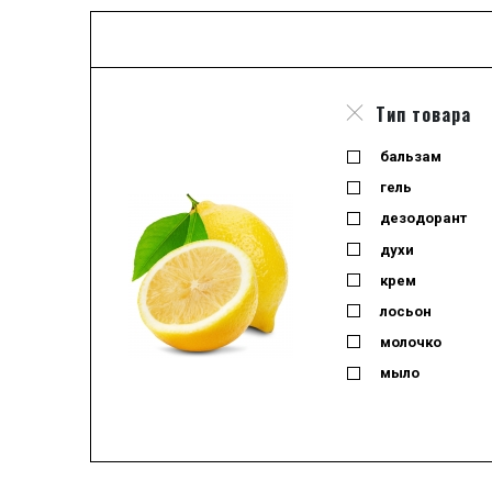
Тип товара
бальзам
гель
дезодорант
духи
крем
лосьон
молочко
мыло
набор
одеколон
отливант