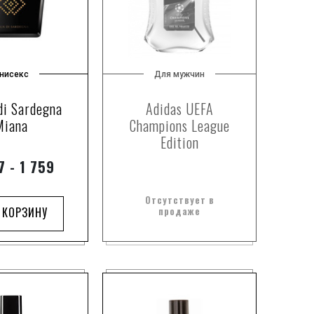
3
15
1
2
нисекс
Для мужчин
3
a
2
di Sardegna
Adidas UEFA
1
Miana
Champions League
Edition
4
public
4
 - 1 759
1
dy Works
Отсутствует в
1
lifornia
 КОРЗИНУ
продаже
1
London
1
1
1
8