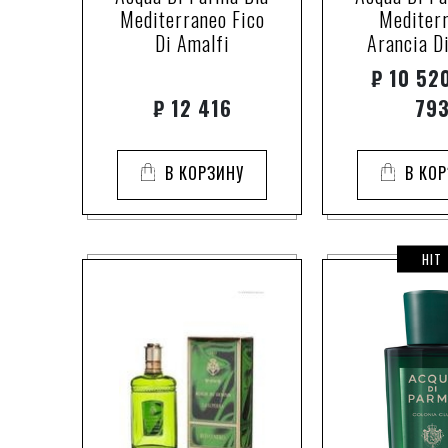
Mediterraneo Fico
Mediter
Di Amalfi
Arancia D
₽
10 520
₽
12 416
79
В КОРЗИНУ
В КО
HIT