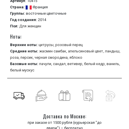
Артикул:
10415
Страна:
Франция
Группы:
восточные
цветочные
Год создания:
2014
Пол:
Для женщин
Ноты:
Верхние ноты:
цитрусы,
розовый перец
Средние ноты:
жасмин самбак,
апельсиновый цвет,
ландыш,
роза,
персик,
черная смородина,
яблоко
Базовые ноты:
пачули,
сандал,
ветивер,
белый кедр,
ваниль,
белый мускус
Доставка по Москве:
при заказе от 1500 рубля (курьерская "до
двери") – бесплатно