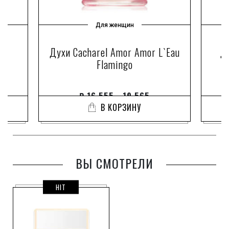
Для женщин
d
Духи Cacharel Amor Amor L`Eau
Ду
Flamingo
₽
16 555 - 19 565
В КОРЗИНУ
ВЫ СМОТРЕЛИ
HIT