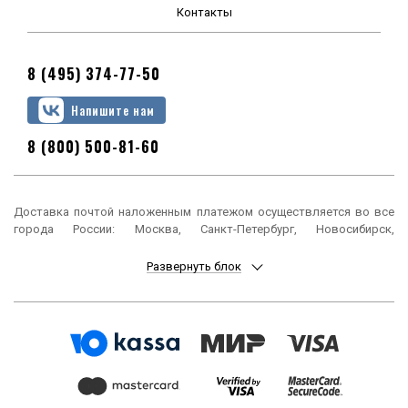
Контакты
8 (495) 374-77-50
Напишите нам
8 (800) 500-81-60
Доставка почтой наложенным платежом осуществляется во все
города России: Москва, Санкт-Петербург, Новосибирск,
Екатеринбург, Нижний Новгород, Казань, Челябинск, Омск, Самара,
Ростов-на-Дону, Уфа, Красноярск, Пермь, Воронеж, Волгоград,
Развернуть блок
Краснодар, Саратов, Тюмень, Тольятти, Ижевск, Барнаул,
Ульяновск, Иркутск, Хабаровск, Ярославль, Владивосток, Томск,
Оренбург, Кемерово, Новокузнецк, Рязань, Астрахань, Набережные
Челны, Пенза, Липецк, Киров, Чебоксары, Тула, Калининград,
Балашиха, Курск, Ставрополь, Улан-Удэ, Тверь, Магнитогорск,
Сочи, Иваново, Брянск, Белгород, Сургут, Владимир, Нижний Тагил,
Архангельск, Чита, Калуга, Симферополь, Смоленск, Волжский,
Курган, Череповец, Орёл, Саранск, Вологда, Якутск, Подольск,