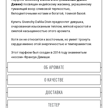
Дивин)
посвящен индийскому жасмину, украшенному
туманящей взор сливовой терпкостью,
белоцветочными нотами и богатой, томной базой.
Купить Givenchy Dahlia Divin предпочтет девушка,
очарованная изысканным теплом, мягкой красотой и
смелой насыщенностью этого аромата.
Хотя он не относится к восточным, но умеет тронуть
сердце именно этой энергичностью и темпераментом.
Этот парфюм был создан в 2014 году знаменитым
«носом» Франсуа Демаши.
Он с успехом подчеркнет женственную чувственность,
ОБ АРОМАТЕ
утонченность и необычайную привлекательность своей
владелицы.
О КАЧЕСТВЕ
ДОСТАВКА
ТЕСТЕР