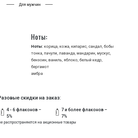
Для мужчин
Ноты:
Ноты:
корица,
кожа,
кипарис,
сандал,
бобы
тонка,
пачули,
лаванда,
мандарин,
мускус,
бензоин,
ваниль,
яблоко,
белый кедр,
бергамот
амбра
Разовые скидки на заказ:
4 - 6 флаконов –
7 и более флаконов –
5%
7%
не распространяются на акционные товары