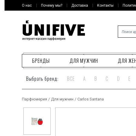
О нас
Почему мы?
Доставка
Контакты
Полити
БРЕНДЫ
ДЛЯ МУЖЧИН
ДЛЯ ЖЕ
Выбрать бренд:
ВСЕ
A
B
C
D
E
Парфюмерия
/
Для мужчин
/
Carlos Santana