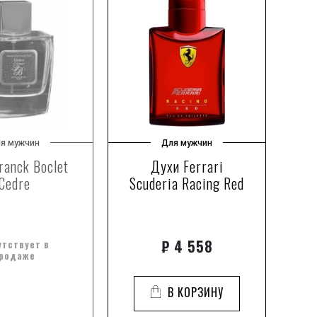
я мужчин
Для мужчин
ranck Boclet
Духи Ferrari
Д
Cedre
Scuderia Racing Red
₽
4 558
утствует в
родаже
В КОРЗИНУ