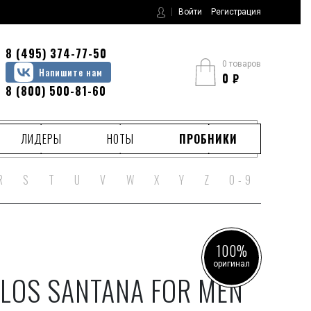
Войти
Регистрация
8 (495) 374-77-50
0 товаров
Напишите нам
0
₽
8 (800) 500-81-60
ЛИДЕРЫ
НОТЫ
ПРОБНИКИ
R
S
T
U
V
W
X
Y
Z
0 - 9
100%
оригинал
LOS SANTANA FOR MEN