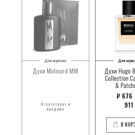
Для мужчин
Для муж
ht
Духи Molinard MM
Духи Hugo B
Collection 
& Patch
₽
676 
911
Отсутствует в
продаже
В КОР