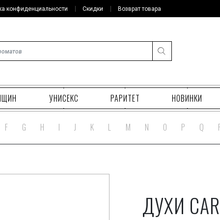
ка конфиденциальности
Скидки
Возврат товара
НЩИН
УНИСЕКС
РАРИТЕТ
НОВИНКИ
F
G
H
I
J
K
L
M
N
O
P
Q
ДУХИ CAR