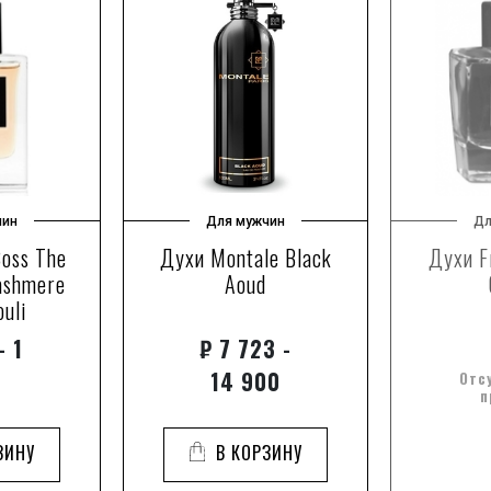
чин
Для мужчин
Дл
oss The
Духи Montale Black
Духи F
Cashmere
Aoud
ouli
- 1
₽
7 723 -
14 900
Отс
п
ЗИНУ
В КОРЗИНУ