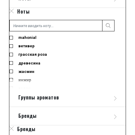
парфюмированная вода
Ноты
пробник
свеча
тестер
mahonial
туалетная вода
ветивер
грасская роза
древесина
жасмин
инжир
ладан
Группы ароматов
лайм
лемонграсс
лист черной смородины
Бренды
миндальное молоко
Бренды
морские ноты