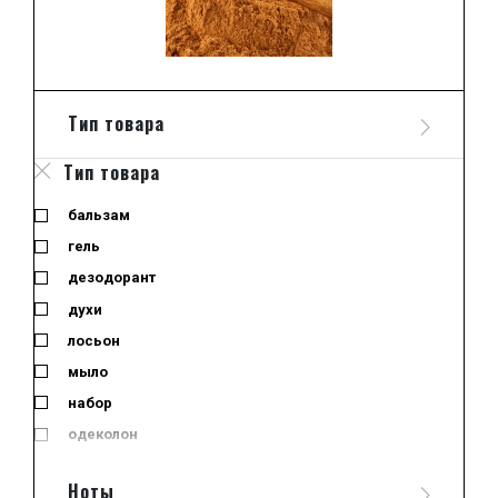
Тип товара
Тип товара
бальзам
гель
дезодорант
духи
лосьон
мыло
набор
одеколон
отливант
Ноты
отливант-спрей