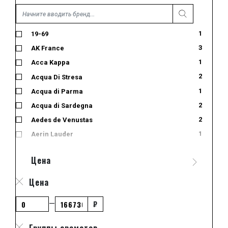
нагармота
розовый перец
1
19-69
сладкие ноты
3
AK France
уд
1
Acca Kappa
цветок апельсина
2
Acqua Di Stresa
шафран
1
Acqua di Parma
:лимон
2
Acqua di Sardegna
akigalawood
2
Aedes de Venustas
amber xtreme
1
Aerin Lauder
amber xtreme.
1
Afnan
ambertonic
Цена
1
Agent Provocateur
amberwood
1
Agonist
ambrarome
Цена
5
Aj Arabia
ambrettolide
₽
—
6
Ajmal
ambrocenide
1
Akro
ambrofix