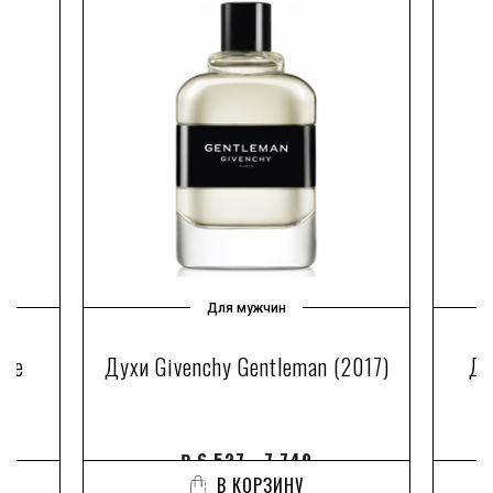
Для мужчин
 de
Духи Givenchy Gentleman (2017)
Ду
₽
6 527 - 7 749
В КОРЗИНУ