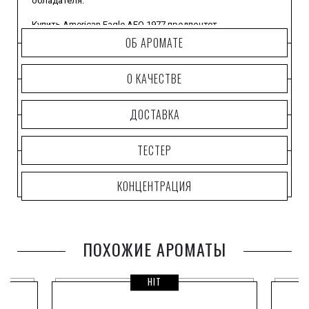
обладателя.
Купить American Eagle AEO 1977 предпочтет
современный мужчина, занимающий активную
ОБ АРОМАТЕ
жизненную позицию, целеустремленный и при этом не
лишенный романтических устремлений.
О КАЧЕСТВЕ
Мужественность героя этого парфюма не подвергается
сомнениям.
ДОСТАВКА
Он любит отдых на свежем воздухе, обладает
притягательным темпераментом и отличается
ТЕСТЕР
изысканным вкусом.
КОНЦЕНТРАЦИЯ
ПОХОЖИЕ АРОМАТЫ
HIT