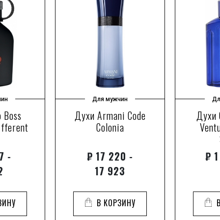
чин
Для мужчин
Дл
 Boss
Духи Armani Code
Духи 
ifferent
Colonia
Vent
7 -
₽
17 220 -
₽
1
2
17 923
ЗИНУ
В КОРЗИНУ