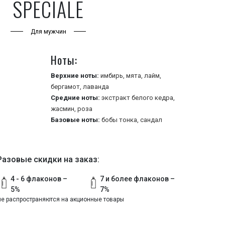
SPECIALE
Для мужчин
Ноты:
Верхние ноты:
имбирь,
мята,
лайм,
бергамот,
лаванда
Средние ноты:
экстракт белого кедра,
жасмин,
роза
Базовые ноты:
бобы тонка,
сандал
Разовые скидки на заказ:
4 - 6 флаконов –
7 и более флаконов –
5%
7%
не распространяются на акционные товары