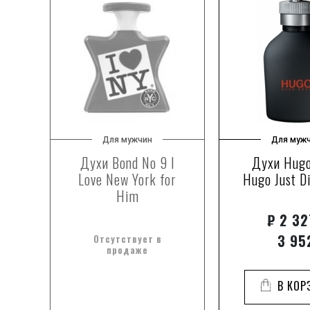
Для мужчин
Для муж
ort
Духи Bond No 9 I
Духи Hugo
Love New York for
Hugo Just D
Him
₽
2 32
3 95
Отсутствует в
продаже
В КОР