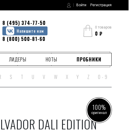
Войти
Регистрация
8 (495) 374-77-50
0 товаров
Напишите нам
0
₽
8 (800) 500-81-60
ЛИДЕРЫ
НОТЫ
ПРОБНИКИ
R
S
T
U
V
W
X
Y
Z
0 - 9
100%
оригинал
LVADOR DALI EDITION