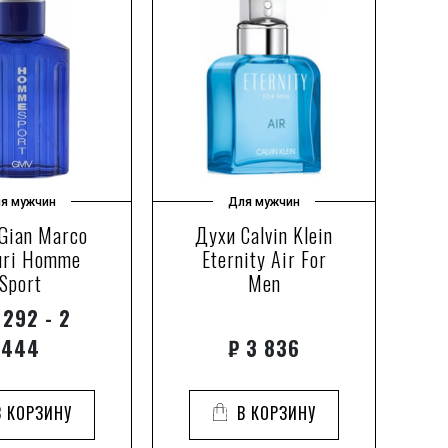
я мужчин
Для мужчин
Gian Marco
Духи Calvin Klein
Д
uri Homme
Eternity Air For
Sport
Men
 292 - 2
444
₽
3 836
В КОРЗИНУ
В КОРЗИНУ