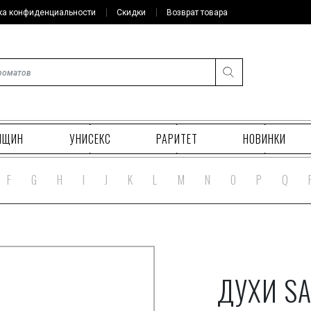
ка конфиденциальности
Скидки
Возврат товара
НЩИН
УНИСЕКС
РАРИТЕТ
НОВИНКИ
F
G
H
I
J
K
L
M
N
O
P
Q
ДУХИ SA