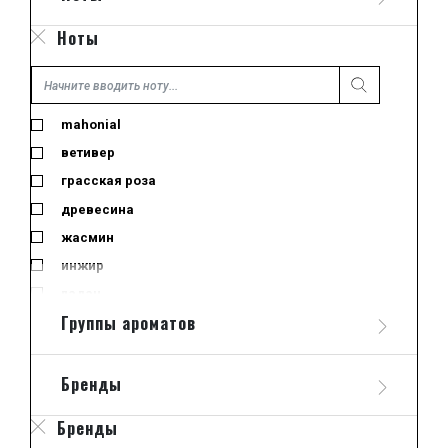
парфюмированная вода
Ноты
пробник
тестер
туалетная вода
mahonial
ветивер
грасская роза
древесина
жасмин
инжир
ладан
Группы ароматов
лайм
лемонграсс
лист черной смородины
Бренды
миндальное молоко
Бренды
морские ноты