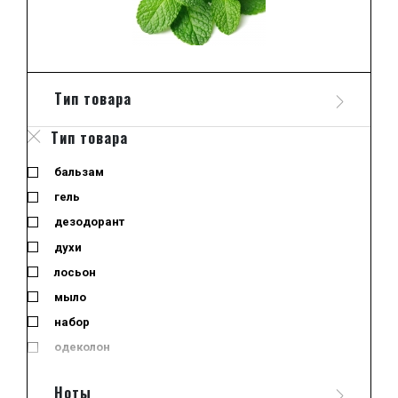
Тип товара
Тип товара
бальзам
гель
дезодорант
духи
лосьон
мыло
набор
одеколон
отливант
Ноты
отливант-спрей