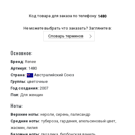
Код товара для заказа по телефону:
1480
Не можете выбрать что заказать? Загляните в:
Словарь терминов
Основное:
Бренд:
Renee
Артикул:
1480
Страна:
Австралийский Союз
Группы:
цветочные
Год создания:
2007
Пол:
Для женщин
Ноты:
Верхние ноты:
нероли,
сирень,
палисандр
Средние ноты:
тубероза,
гардения,
апельсиновый цвет,
жасмин,
лилия
Базовые ноты:
гвоздика,
бурбонская ваниль