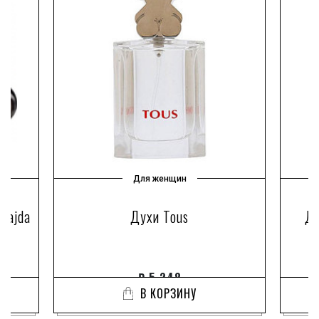
Для женщин
(Majda
Духи Tous
Ду
it
₽
5 248
В КОРЗИНУ