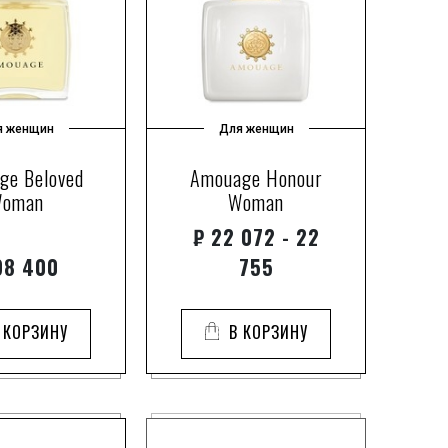
1
Belle
3
5
9
6
я женщин
Для женщин
2
c
ge Beloved
Amouage Honour
1
Lara
oman
Woman
1
₽
22 072 - 22
1
de Parfum
8
8 400
755
2
ourdan
2
 КОРЗИНУ
В КОРЗИНУ
1
1
1
3