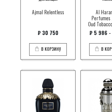
Ajmal Relentless
Al Hara
Perfumes
Oud Tobacco
₽
30 750
₽
5 986 -
В КОРЗИНУ
В КО