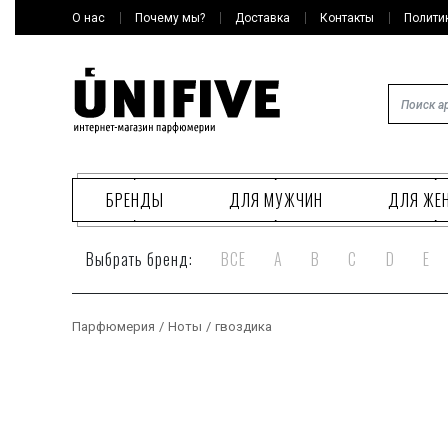
О нас
Почему мы?
Доставка
Контакты
Полити
БРЕНДЫ
ДЛЯ МУЖЧИН
ДЛЯ ЖЕ
Выбрать бренд:
ВСЕ
A
B
C
D
E
Парфюмерия
/
Ноты
/
гвоздика