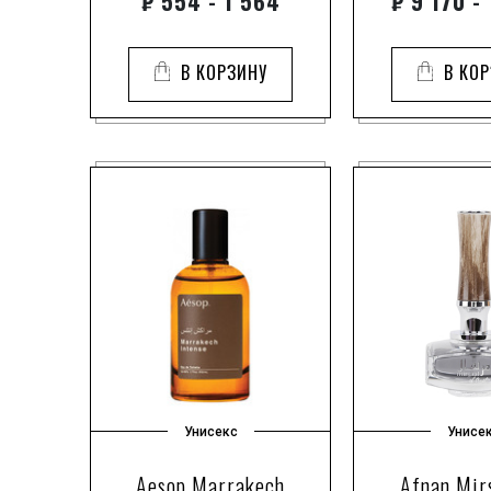
₽
554 - 1 564
₽
9 170 - 
В КОРЗИНУ
В КО
Унисекс
Унисе
Aesop Marrakech
Afnan Mir