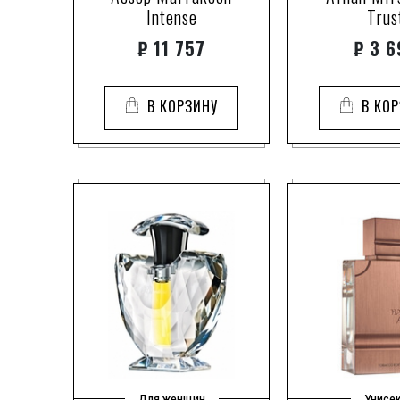
Intense
Trus
₽
11 757
₽
3 6
В КОРЗИНУ
В КО
Для женщин
Унисе