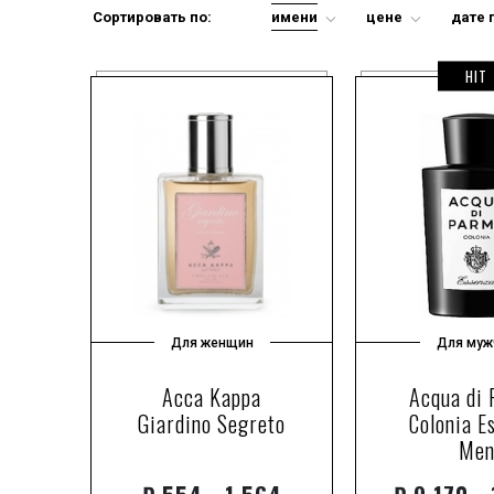
отливант-спре
Сортировать по:
имени
цене
дате 
парфюмированна
пробник
HIT
свеча
тестер
туалетная вода
Для женщин
Для муж
Acca Kappa
Acqua di
Giardino Segreto
Colonia E
Me