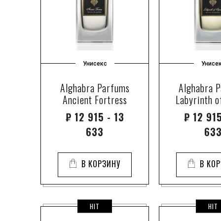
Унисекс
Унисе
Alghabra Parfums
Alghabra 
Ancient Fortress
Labyrinth o
₽
12 915 - 13
₽
12 915
633
63
В КОРЗИНУ
В КО
HIT
HIT