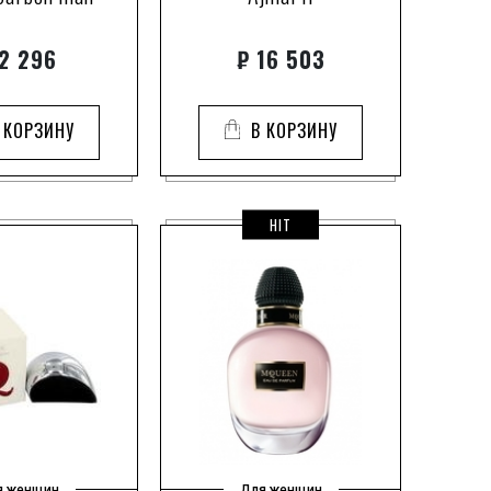
цветочные фруктовые
1
mi
цветочные фруктовые древесные
2 296
₽
16 503
2
цветочные шипровые
3
цитрусовые
2
 КОРЗИНУ
В КОРЗИНУ
цитрусовые фужерные
1
ction
шипровые
1
шипровые фруктовые
2
rance
HIT
шипровые цветочные
1
2
1
ni
1
1
12
a
2
1
я женщин
Для женщин