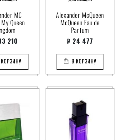
2
5
ls
ander MC
Alexander McQueen
5
unstwerke
 My Queen
McQueen Eau de
3
ingdom
Parfum
4
3 210
₽
24 477
1
1
cept
 КОРЗИНУ
В КОРЗИНУ
12
ctorious
5
1
1
1
fumiera
5
n
1
2
1
ears