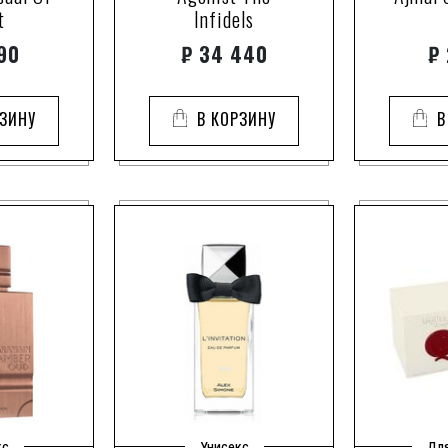
t
Infidels
chive
Arte Profu
90
₽
34 440
₽
cilantro
ArteOlfatto
clearwood
Asgharali
cмолы
Atkinsons
РЗИНУ
В КОРЗИНУ
В
daim
Attar Colle
davana
Aubusson
evernyl
Auguste F
galaxolide
Azagury
georgywood
Azzaro
gianduia
Baldessari
gustavia flower
Baldi
helvetolide
Baldinini
iso e super
Balenciag
iso e super.
Balmain
javanol
Bejar
кс
Унисекс
Дл