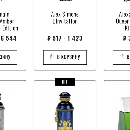
lorenox
Benetton
lysylang
Beverly Hil
main
Alex Simone
Alex
mahonial
Biehl Parfumk
 Amber
L'Invitation
Queen
mahonial и османтус
Bijan
 Edition
K
mugane
Bill Blass
 6 544
₽
517 - 1 423
₽
3
mysore sandalwood
Blend Oud
mystikal
Blood Con
РЗИНУ
В КОРЗИНУ
В
mystikal и шафран
Boadicea The Vi
nympheal
Bois 1920
orcanox
Borsalino
HIT
orcanox™
Botanicae
orchard blossom
Bottega Pro
paradisone
Bouchero
pink lily
Bourjois
pomarose
Brecourt
rosyfolia
Britney Sp