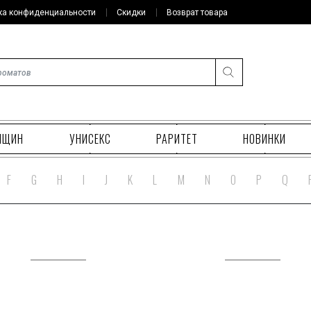
ка конфиденциальности
Скидки
Возврат товара
НЩИН
УНИСЕКС
РАРИТЕТ
НОВИНКИ
F
G
H
I
J
K
L
M
N
O
P
Q