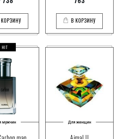
₽
738
763
зелёные
3
кожаные
1
an
 КОРЗИНУ
В КОРЗИНУ
морские
3
r
мускусные
3
esser
пряные
1
ampagna
HIT
свежие
1
d
сладкие
4
фруктовые
1
фужерные
1
ssandria
фужерные
3
ig
фужерные зеленые
7
sconti
фужерные пряные
1
atics
фужерные фруктовые
2
ud
цветочные
7
я мужчин
Для женщин
цветочные альдегидные
1
цветочные древесно-мускусные
Carbon man
Ajmal II
2