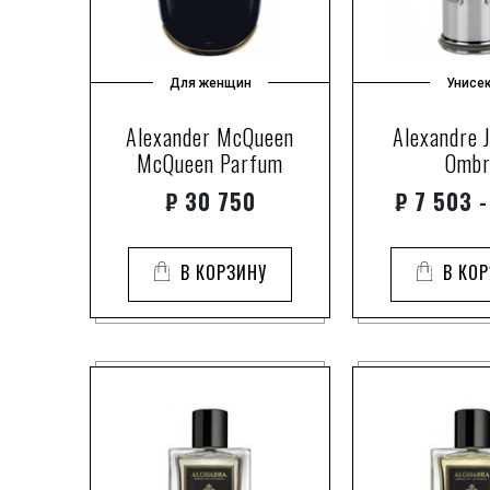
Для женщин
Унисе
Alexander McQueen
Alexandre J
McQueen Parfum
Ombr
₽
30 750
₽
7 503 -
В КОРЗИНУ
В КО