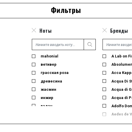
Фильтры
Ноты
Бренды
mahonial
A Lab on Fi
ветивер
Absolumen
грасская роза
Acca Kapp
древесина
Acqua Di S
жасмин
Acqua di 
инжир
Acqua di 
ладан
Adolfo Do
лайм
Aedes de 
лемонграсс
Aesop
лист черной смородины
Afnan