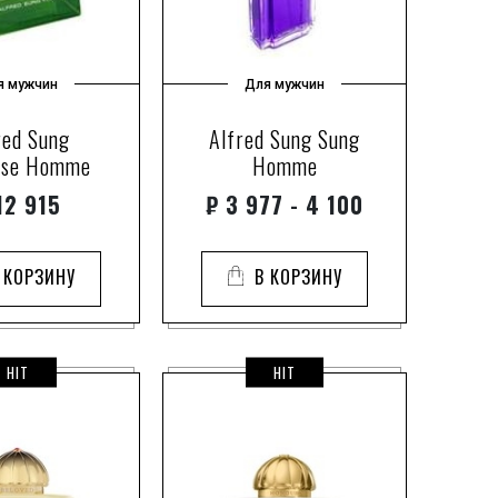
1
thers
2
ampora
3
ani
я мужчин
Для мужчин
1
3
red Sung
Alfred Sung Sung
ise Homme
Homme
1
2
2 915
₽
3 977 - 4 100
1
1
Perfume
 КОРЗИНУ
В КОРЗИНУ
7
1
1
 d'Autore
HIT
HIT
3
n
2
rcelona
4
errera
12