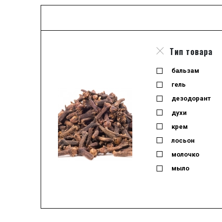
Тип товара
бальзам
гель
дезодорант
духи
крем
лосьон
молочко
мыло
набор
одеколон
отливант