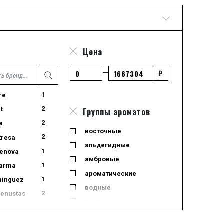
Цена
₽
—
1
re
2
t
Группы ароматов
2
a
восточные
2
tresa
альдегидные
1
Genova
амбровые
1
Parma
ароматические
1
minguez
водные
2
Venustas
водяные
1
восточные
1