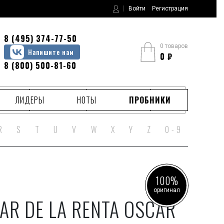
Войти
Регистрация
8 (495) 374-77-50
0 товаров
Напишите нам
0
₽
8 (800) 500-81-60
ЛИДЕРЫ
НОТЫ
ПРОБНИКИ
R
S
T
U
V
W
X
Y
Z
0 - 9
100%
оригинал
AR DE LA RENTA OSCAR