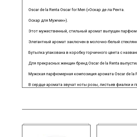
Oscar de la Renta Oscar for Men («Оскар де ла Рента.
Оскар для Мужчин»).
Этот мужественный, стильный аромат выпущен парфюмерн
Элегантный аромат заключен в молочно-белый стеклян
Бутылка упакована в коробку горчичного цвета с назван
Для прекрасных женщин бренд Oscar de la Renta выпустил
Мужская парфюмерная композиция аромата Oscar de la R
В сердце аромата звучат ноты розы, листьев фиалки и г
Завершается композиция волнующим шлейфом из нот аром