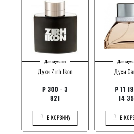
Для мужчин
Для муж
it
Духи Zirh Ikon
Духи Ca
₽
300 - 3
₽
11 19
821
14 3
В КОРЗИНУ
В КОР