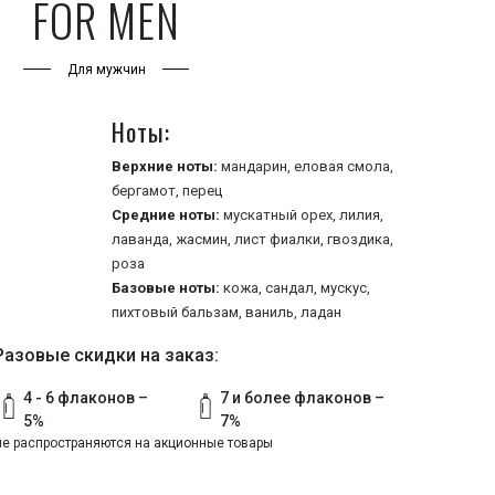
FOR MEN
Для мужчин
Ноты:
Верхние ноты:
мандарин,
еловая смола,
бергамот,
перец
Средние ноты:
мускатный орех,
лилия,
лаванда,
жасмин,
лист фиалки,
гвоздика,
роза
Базовые ноты:
кожа,
сандал,
мускус,
пихтовый бальзам,
ваниль,
ладан
Разовые скидки на заказ:
4 - 6 флаконов –
7 и более флаконов –
5%
7%
не распространяются на акционные товары