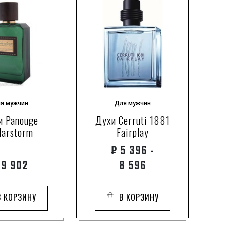
я мужчин
Для мужчин
и Panouge
Духи Cerruti 1881
Д
darstorm
Fairplay
₽
5 396 -
9 902
8 596
В КОРЗИНУ
В КОРЗИНУ