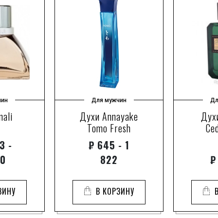
чин
Для мужчин
Дл
nali
Духи Annayake
Дух
Tomo Fresh
Ce
3 -
₽
645 - 1
50
822
₽
ЗИНУ
В КОРЗИНУ