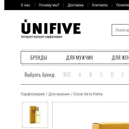
О нас
Почему мы?
Доставка
Контакты
Полити
БРЕНДЫ
ДЛЯ МУЖЧИН
ДЛЯ ЖЕ
Выбрать бренд:
ВСЕ
A
B
C
D
E
Парфюмерия
/
Для мужчин
/
Oscar de la Renta