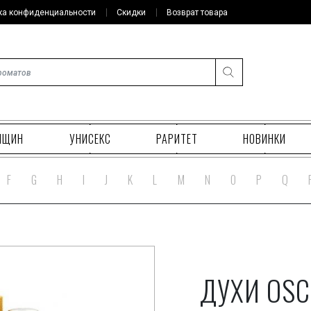
ка конфиденциальности
Скидки
Возврат товара
НЩИН
УНИСЕКС
РАРИТЕТ
НОВИНКИ
F
G
H
I
J
K
L
M
N
O
P
Q
ДУХИ OSC