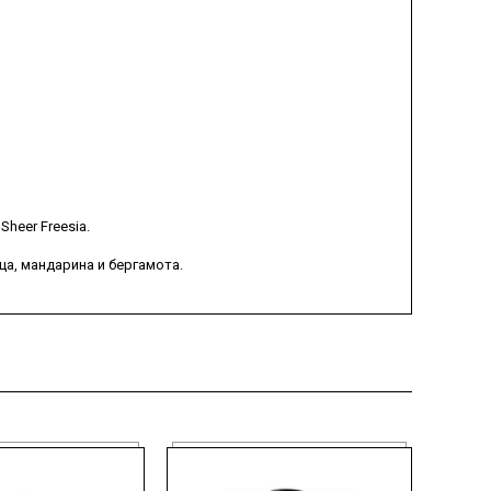
heer Freesia.
а, мандарина и бергамота.
о ладана и пикантного мускуса.