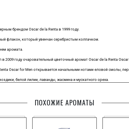
ым брендом Oscar de la Renta в 1999 году.
ный флакон, который увенчан серебристым колпачком.
ием аромата.
 в 2009 году очаровательный цветочный аромат Oscar de la Renta Oscar S
enta Oscar for Men открывается начальными нотами еловой смолы, перц
воздики, белой лилии, лаванды, жасмина и мускатного ореха.
атной кожи, сандалового дерева, бальзама нулу и ванили, прозрачног
ПОХОЖИЕ АРОМАТЫ