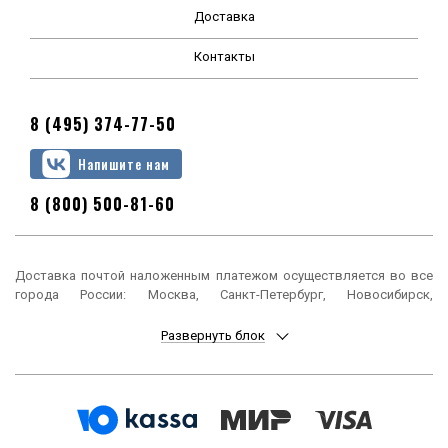
Доставка
Контакты
8 (495) 374-77-50
Напишите нам
8 (800) 500-81-60
Доставка почтой наложенным платежом осуществляется во все
города России: Москва, Санкт-Петербург, Новосибирск,
Екатеринбург, Нижний Новгород, Казань, Челябинск, Омск, Самара,
Ростов-на-Дону, Уфа, Красноярск, Пермь, Воронеж, Волгоград,
Развернуть блок
Краснодар, Саратов, Тюмень, Тольятти, Ижевск, Барнаул,
Ульяновск, Иркутск, Хабаровск, Ярославль, Владивосток, Томск,
Оренбург, Кемерово, Новокузнецк, Рязань, Астрахань, Набережные
Челны, Пенза, Липецк, Киров, Чебоксары, Тула, Калининград,
Балашиха, Курск, Ставрополь, Улан-Удэ, Тверь, Магнитогорск,
Сочи, Иваново, Брянск, Белгород, Сургут, Владимир, Нижний Тагил,