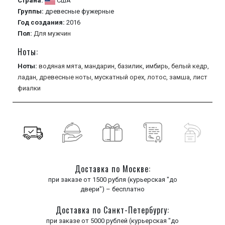
Страна:
США
Группы:
древесные
фужерные
Год создания:
2016
Пол:
Для мужчин
Ноты:
Ноты:
водяная мята,
мандарин,
базилик,
имбирь,
белый кедр,
ладан,
древесные ноты,
мускатный орех,
лотос,
замша,
лист
фиалки
Доставка по Москве:
при заказе от 1500 рубля (курьерская "до
двери") – бесплатно
Доставка по Санкт-Петербургу:
при заказе от 5000 рублей (курьерская "до