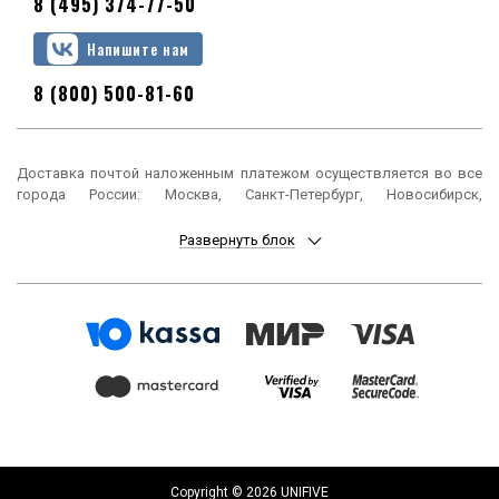
8 (495) 374-77-50
Напишите нам
8 (800) 500-81-60
Доставка почтой наложенным платежом осуществляется во все
города России: Москва, Санкт-Петербург, Новосибирск,
Екатеринбург, Нижний Новгород, Казань, Челябинск, Омск, Самара,
Ростов-на-Дону, Уфа, Красноярск, Пермь, Воронеж, Волгоград,
Развернуть блок
Краснодар, Саратов, Тюмень, Тольятти, Ижевск, Барнаул,
Ульяновск, Иркутск, Хабаровск, Ярославль, Владивосток, Томск,
Оренбург, Кемерово, Новокузнецк, Рязань, Астрахань, Набережные
Челны, Пенза, Липецк, Киров, Чебоксары, Тула, Калининград,
Балашиха, Курск, Ставрополь, Улан-Удэ, Тверь, Магнитогорск,
Сочи, Иваново, Брянск, Белгород, Сургут, Владимир, Нижний Тагил,
Архангельск, Чита, Калуга, Симферополь, Смоленск, Волжский,
Курган, Череповец, Орёл, Саранск, Вологда, Якутск, Подольск,
Мурманск, Тамбов, Стерлитамак, Петрозаводск, Кострома,
Нижневартовск, Новороссийск, Йошкар-Ола, Таганрог,
Комсомольск-на-Амуре, Химки, Сыктывкар, Нижнекамск, Шахты,
Дзержинск, Братск, Орск, Ангарск, Энгельс, Благовещенск, Старый
Copyright © 2026 UNIFIVE