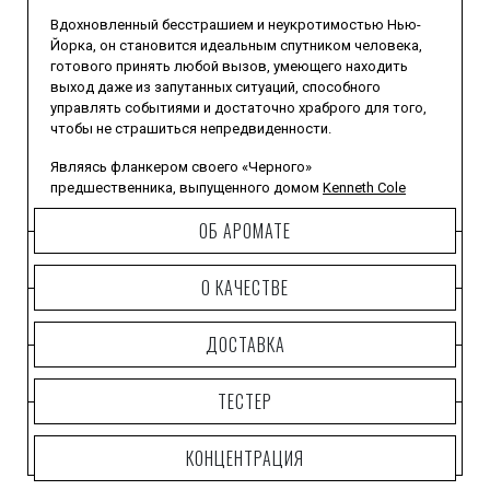
Вдохновленный бесстрашием и неукротимостью Нью-
Йорка, он становится идеальным спутником человека,
готового принять любой вызов, умеющего находить
выход даже из запутанных ситуаций, способного
управлять событиями и достаточно храброго для того,
чтобы не страшиться непредвиденности.
Являясь фланкером своего «Черного»
предшественника, выпущенного домом
Kenneth Cole
еще в 2004 году, он был издан в июле 2016-го.
ОБ АРОМАТЕ
Купить его предпочтет современный житель
мегаполиса, живущий в одном ритме со стремительным
О КАЧЕСТВЕ
городом и достигающий в нем успеха.
Герой этого парфюма респектабелен, целеустремлен,
ДОСТАВКА
независим и, конечно же, мужественен.
ТЕСТЕР
КОНЦЕНТРАЦИЯ