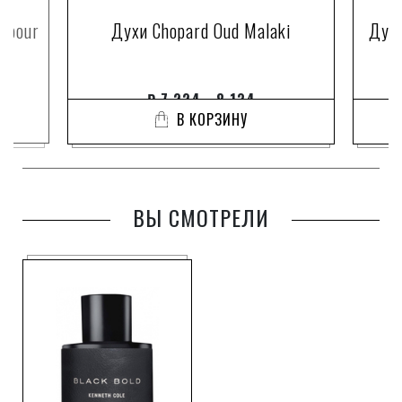
s pour
Духи Chopard Oud Malaki
Духи
₽
7 224 - 8 134
В КОРЗИНУ
ВЫ СМОТРЕЛИ