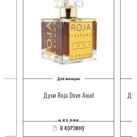
Для женщин
ry
Духи Roja Dove Aoud
Дух
₽
51 328
В КОРЗИНУ