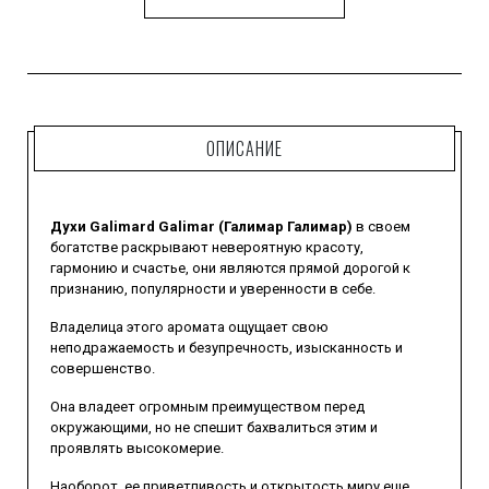
ОПИСАНИЕ
Духи Galimard Galimar (Галимар Галимар)
в своем
богатстве раскрывают невероятную красоту,
гармонию и счастье, они являются прямой дорогой к
признанию, популярности и уверенности в себе.
Владелица этого аромата ощущает свою
неподражаемость и безупречность, изысканность и
совершенство.
Она владеет огромным преимуществом перед
окружающими, но не спешит бахвалиться этим и
проявлять высокомерие.
Наоборот, ее приветливость и открытость миру еще