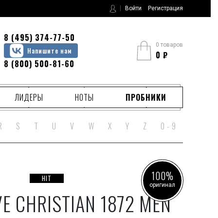
Войти
Регистрация
8 (495) 374-77-50
0 товаров
Напишите нам
0
₽
8 (800) 500-81-60
ЛИДЕРЫ
НОТЫ
ПРОБНИКИ
R
S
T
U
V
W
X
Y
Z
0 - 9
100%
HIT
оригинал
E CHRISTIAN 1872 MEN