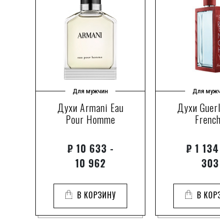
Для мужчин
Для муж
Духи Armani Eau
Духи Guerl
Pour Homme
Frenc
₽
10 633 -
₽
1 134
10 962
303
В КОРЗИНУ
В КОР