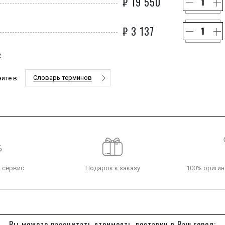
₽
19 550
₽
3 137
2
Словарь терминов
ите в:
 сервис
Подарок к заказу
100% оригин
Вы можете рассчитать стоимость доставки в Ваш город: