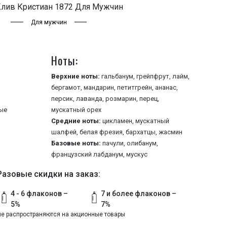
Клив Кристиан 1872 Для Мужчин
Для мужчин
Ноты:
Верхние ноты:
гальбанум,
грейпфрут,
лайм,
бергамот,
мандарин,
петитгрейн,
ананас,
персик,
лаванда,
розмарин,
перец,
ые
мускатный орех
Средние ноты:
цикламен,
мускатный
шалфей,
белая фрезия,
бархатцы,
жасмин
Базовые ноты:
пачули,
олибанум,
французский лабданум,
мускус
Разовые скидки на заказ:
4 - 6 флаконов –
7 и более флаконов –
5%
7%
не распространяются на акционные товары