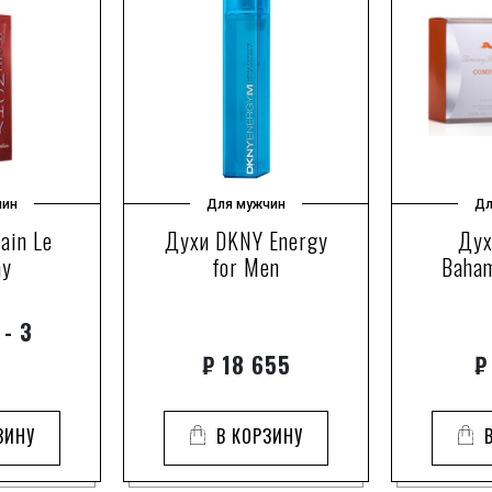
чин
Для мужчин
Дл
ain Le
Духи DKNY Energy
Дух
hy
for Men
Baha
 - 3
₽
18 655
₽
ЗИНУ
В КОРЗИНУ