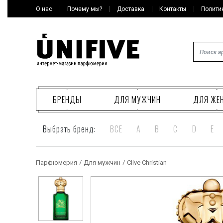
О нас
Почему мы?
Доставка
Контакты
Полити
БРЕНДЫ
ДЛЯ МУЖЧИН
ДЛЯ ЖЕ
Выбрать бренд:
ВСЕ
A
B
C
D
E
Парфюмерия
/
Для мужчин
/
Clive Christian