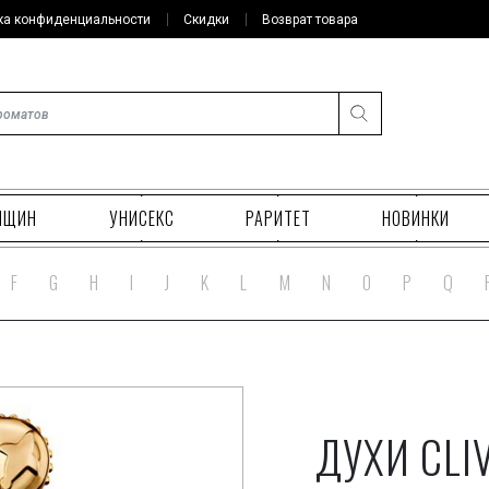
ка конфиденциальности
Скидки
Возврат товара
НЩИН
УНИСЕКС
РАРИТЕТ
НОВИНКИ
F
G
H
I
J
K
L
M
N
O
P
Q
ДУХИ CLIV