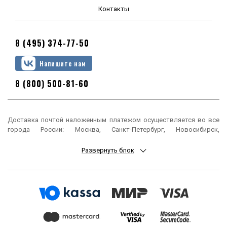
Контакты
8 (495) 374-77-50
Напишите нам
8 (800) 500-81-60
Доставка почтой наложенным платежом осуществляется во все
города России: Москва, Санкт-Петербург, Новосибирск,
Екатеринбург, Нижний Новгород, Казань, Челябинск, Омск, Самара,
Ростов-на-Дону, Уфа, Красноярск, Пермь, Воронеж, Волгоград,
Развернуть блок
Краснодар, Саратов, Тюмень, Тольятти, Ижевск, Барнаул,
Ульяновск, Иркутск, Хабаровск, Ярославль, Владивосток, Томск,
Оренбург, Кемерово, Новокузнецк, Рязань, Астрахань, Набережные
Челны, Пенза, Липецк, Киров, Чебоксары, Тула, Калининград,
Балашиха, Курск, Ставрополь, Улан-Удэ, Тверь, Магнитогорск,
Сочи, Иваново, Брянск, Белгород, Сургут, Владимир, Нижний Тагил,
Архангельск, Чита, Калуга, Симферополь, Смоленск, Волжский,
Курган, Череповец, Орёл, Саранск, Вологда, Якутск, Подольск,