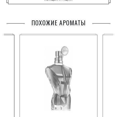
фиалки, кедра, кипариса, агар-агара, мускуса и
ветивера.
ПОХОЖИЕ АРОМАТЫ