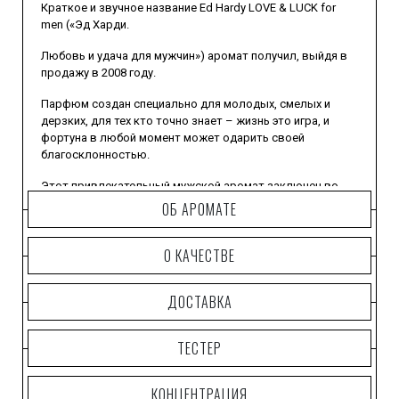
Краткое и звучное название Ed Hardy LOVE & LUCK for
men («Эд Харди.
Любовь и удача для мужчин») аромат получил, выйдя в
продажу в 2008 году.
Парфюм создан специально для молодых, смелых и
дерзких, для тех кто точно знает – жизнь это игра, и
фортуна в любой момент может одарить своей
благосклонностью.
Этот привлекательный мужской аромат заключен во
флакончик цилиндрической формы, украшенный
ОБ АРОМАТЕ
красочным, броским рисунком в виде татуировки.
Этот аромат немного напоминает своим характером
О КАЧЕСТВЕ
другой хит этого же дизайнера - Ed Hardy HEARTS &
DAGGERS, хоть несколько отличается дизайном
ДОСТАВКА
упаковки и звучанием аромата.
Неповторимая парфюмерная композиция порадует
ТЕСТЕР
роскошным созвучием различных нот и ароматов.
Парфюмерная композиция состоит из нот абсента,
КОНЦЕНТРАЦИЯ
апельсина, кардамона, бергамота, шалфея, мандарина,