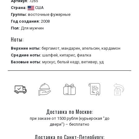
Артикул:
7265
Страна:
США
Группы:
восточные
фужерные
Год создания:
2008
Пол:
Для мужчин
Ноты:
Верхние ноты:
бергамот,
мандарин,
апельсин,
кардамон
Средние ноты:
шалфей,
кипарис,
фиалка
Базовые ноты:
мускус,
белый кедр,
ветивер,
уд
Доставка по Москве:
при заказе от 1500 рубля (курьерская "до
двери") – бесплатно
Доставка по Санкт-Петербургу: