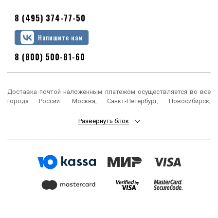
8 (495) 374-77-50
Напишите нам
8 (800) 500-81-60
Доставка почтой наложенным платежом осуществляется во все
города России: Москва, Санкт-Петербург, Новосибирск,
Екатеринбург, Нижний Новгород, Казань, Челябинск, Омск, Самара,
Ростов-на-Дону, Уфа, Красноярск, Пермь, Воронеж, Волгоград,
Развернуть блок
Краснодар, Саратов, Тюмень, Тольятти, Ижевск, Барнаул,
Ульяновск, Иркутск, Хабаровск, Ярославль, Владивосток, Томск,
Оренбург, Кемерово, Новокузнецк, Рязань, Астрахань, Набережные
Челны, Пенза, Липецк, Киров, Чебоксары, Тула, Калининград,
Балашиха, Курск, Ставрополь, Улан-Удэ, Тверь, Магнитогорск,
Сочи, Иваново, Брянск, Белгород, Сургут, Владимир, Нижний Тагил,
Архангельск, Чита, Калуга, Симферополь, Смоленск, Волжский,
Курган, Череповец, Орёл, Саранск, Вологда, Якутск, Подольск,
Мурманск, Тамбов, Стерлитамак, Петрозаводск, Кострома,
Нижневартовск, Новороссийск, Йошкар-Ола, Таганрог,