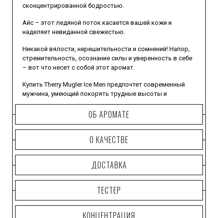
сконцентрированной бодростью.
Айс – этот ледяной поток касается вашей кожи и
наделяет невиданной свежестью.
Никакой вялости, нерешительности и сомнений! Напор,
стремительность, осознание силы и уверенность в себе
– вот что несет с собой этот аромат.
Купить Therry Mugler Ice Men предпочтет современный
мужчина, умеющий покорять трудные высоты и
неприступные крепости.
ОБ АРОМАТЕ
К последним могут относиться и женские сердца – уж
они-то покоряются таким завоевателям с огромным
О КАЧЕСТВЕ
удовольствием.
ДОСТАВКА
ТЕСТЕР
КОНЦЕНТРАЦИЯ