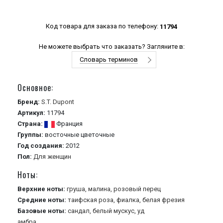
Код товара для заказа по телефону:
11794
Не можете выбрать что заказать? Загляните в:
Словарь терминов
Основное:
Бренд:
S.T. Dupont
Артикул:
11794
Страна:
Франция
Группы:
восточные
цветочные
Год создания:
2012
Пол:
Для женщин
Ноты:
Верхние ноты:
груша,
малина,
розовый перец
Средние ноты:
таифская роза,
фиалка,
белая фрезия
Базовые ноты:
сандал,
белый мускус,
уд
амбра