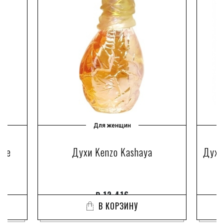
Для женщин
que
Духи Kenzo Kashaya
Духи 
₽
12 416
В КОРЗИНУ