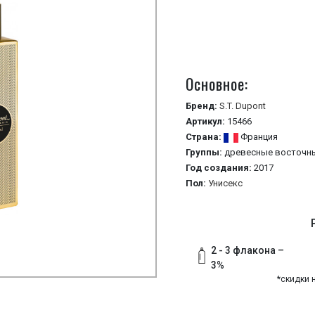
Основное:
Бренд:
S.T. Dupont
Артикул:
15466
Страна:
Франция
Группы:
древесные
восточн
Год создания:
2017
Пол:
Унисекс
2 - 3 флакона –
3%
*скидки 