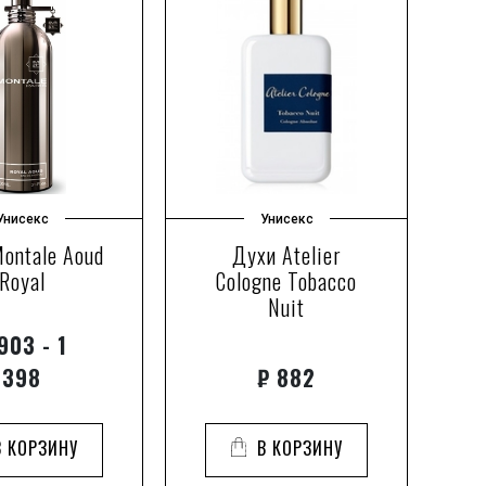
Унисекс
Унисекс
ontale Aoud
Духи Atelier
Д
Royal
Cologne Tobacco
Nuit
903 - 1
398
₽
882
В КОРЗИНУ
В КОРЗИНУ