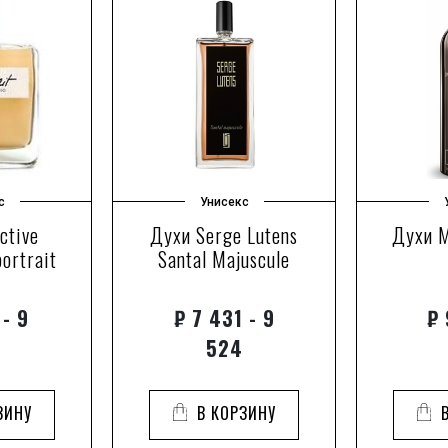
с
Унисекс
ctive
Духи Serge Lutens
Духи M
portrait
Santal Majuscule
 - 9
₽
7 431 - 9
₽
524
ЗИНУ
В КОРЗИНУ