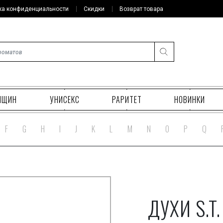
ка конфиденциальности
Скидки
Возврат товара
НЩИН
УНИСЕКС
РАРИТЕТ
НОВИНКИ
F
G
H
I
J
K
L
M
N
O
P
Q
ДУХИ S.T