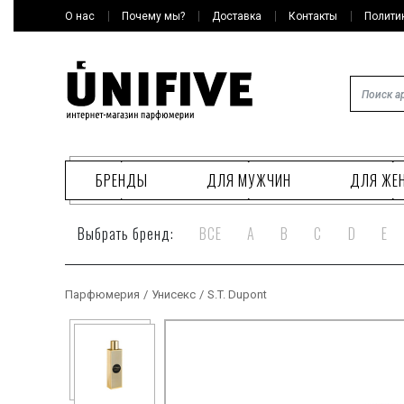
О нас
Почему мы?
Доставка
Контакты
Полити
БРЕНДЫ
ДЛЯ МУЖЧИН
ДЛЯ ЖЕ
Выбрать бренд:
ВСЕ
A
B
C
D
E
Парфюмерия
/
Унисекс
/
S.T. Dupont