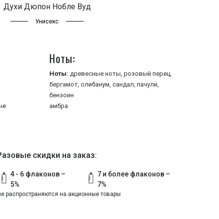
Духи Дюпон Нобле Вуд
Унисекс
Ноты:
Ноты:
древесные ноты,
розовый перец,
бергамот,
олибанум,
сандал,
пачули,
бензоин
ые
амбра
Разовые скидки на заказ:
4 - 6 флаконов –
7 и более флаконов –
5%
7%
не распространяются на акционные товары