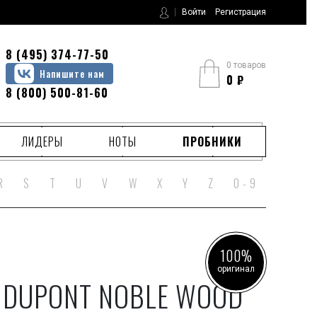
Войти
Регистрация
8 (495) 374-77-50
0 товаров
Напишите нам
0
₽
8 (800) 500-81-60
ЛИДЕРЫ
НОТЫ
ПРОБНИКИ
R
S
T
U
V
W
X
Y
Z
0 - 9
100%
оригинал
. DUPONT NOBLE WOOD