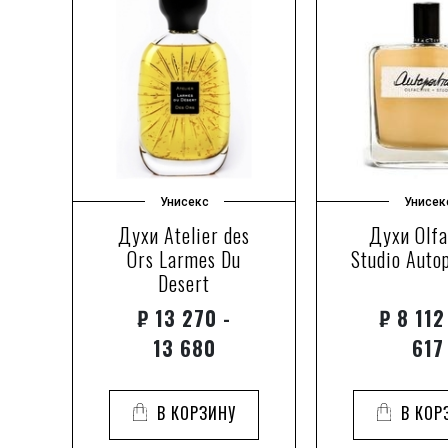
Унисекс
Унисек
et
Духи Atelier des
Духи Olfa
Ors Larmes Du
Studio Auto
Desert
₽
13 270 -
₽
8 112
13 680
617
В КОРЗИНУ
В КОР