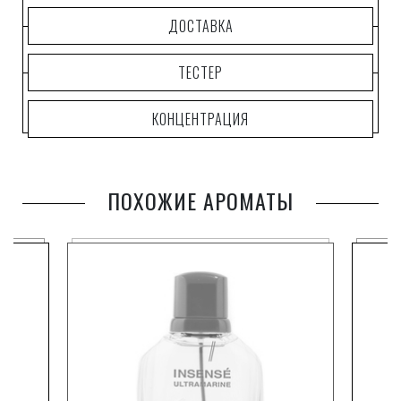
дыхании которого – отблески далеких, вечных льдов и
пронзительная свежесть снега.
ДОСТАВКА
Прекрасной парой для мужчины с этим ароматом
станет леди, выбравшая парфюм S.
ТЕСТЕР
T.
КОНЦЕНТРАЦИЯ
Dupont Essence Pure ICE Pour Femme.
Одеколон S.
T.
ПОХОЖИЕ АРОМАТЫ
Dupont Essence Pure ICE Pour Homme это коктейль,
полный свежести, красок, замечательного настроения и
бодрости.
Позвольте себе с головой окунуться в интригу,
поучаствовать в уникальном приключении!
Парфюмерная композиция этого аромата включает в
себя такие ноты как лайм, зеленый мандарин,
грейпфрут, морской аккорд, листья бамбука, ягоды
можжевельника, древесные оттенки, пачули, белый
мускус.