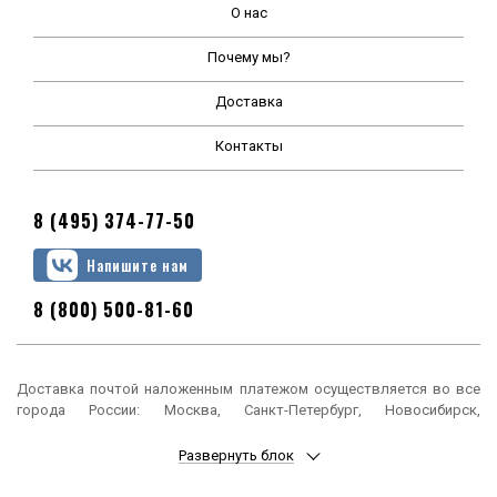
О нас
Почему мы?
Доставка
Контакты
8 (495) 374-77-50
Напишите нам
8 (800) 500-81-60
Доставка почтой наложенным платежом осуществляется во все
города России: Москва, Санкт-Петербург, Новосибирск,
Екатеринбург, Нижний Новгород, Казань, Челябинск, Омск, Самара,
Ростов-на-Дону, Уфа, Красноярск, Пермь, Воронеж, Волгоград,
Развернуть блок
Краснодар, Саратов, Тюмень, Тольятти, Ижевск, Барнаул,
Ульяновск, Иркутск, Хабаровск, Ярославль, Владивосток, Томск,