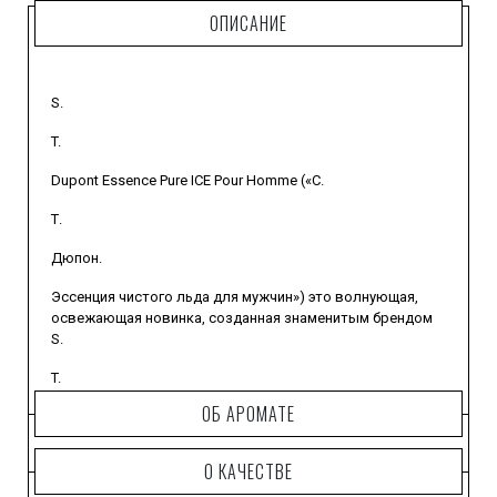
ОПИСАНИЕ
S.
T.
Dupont Essence Pure ICE Pour Homme («С.
Т.
Дюпон.
Эссенция чистого льда для мужчин») это волнующая,
освежающая новинка, созданная знаменитым брендом
S.
T.
ОБ АРОМАТЕ
Dupont в 2010 году специально для знойного летнего
сезона.
О КАЧЕСТВЕ
Парфюм подобен леденящему вихрю, шторму, в