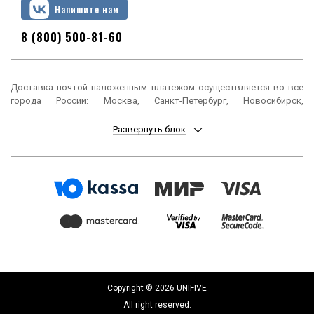
Напишите нам
8 (800) 500-81-60
Доставка почтой наложенным платежом осуществляется во все
города России: Москва, Санкт-Петербург, Новосибирск,
Екатеринбург, Нижний Новгород, Казань, Челябинск, Омск, Самара,
Ростов-на-Дону, Уфа, Красноярск, Пермь, Воронеж, Волгоград,
Развернуть блок
Краснодар, Саратов, Тюмень, Тольятти, Ижевск, Барнаул,
Ульяновск, Иркутск, Хабаровск, Ярославль, Владивосток, Томск,
Оренбург, Кемерово, Новокузнецк, Рязань, Астрахань, Набережные
Челны, Пенза, Липецк, Киров, Чебоксары, Тула, Калининград,
Балашиха, Курск, Ставрополь, Улан-Удэ, Тверь, Магнитогорск,
Сочи, Иваново, Брянск, Белгород, Сургут, Владимир, Нижний Тагил,
Архангельск, Чита, Калуга, Симферополь, Смоленск, Волжский,
Курган, Череповец, Орёл, Саранск, Вологда, Якутск, Подольск,
Мурманск, Тамбов, Стерлитамак, Петрозаводск, Кострома,
Нижневартовск, Новороссийск, Йошкар-Ола, Таганрог,
Комсомольск-на-Амуре, Химки, Сыктывкар, Нижнекамск, Шахты,
Дзержинск, Братск, Орск, Ангарск, Энгельс, Благовещенск, Старый
Copyright © 2026 UNIFIVE
Оскол, Великий Новгород, Королёв, Псков, Мытищи, Бийск,
All right reserved.
Люберцы, Прокопьевск, Южно-Сахалинск, Балаково, Армавир,