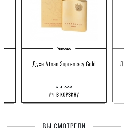
Унисекс
Духи Afnan Supremacy Gold
Дух
₽
4 283
В КОРЗИНУ
ВЫ СМОТРЕЛИ