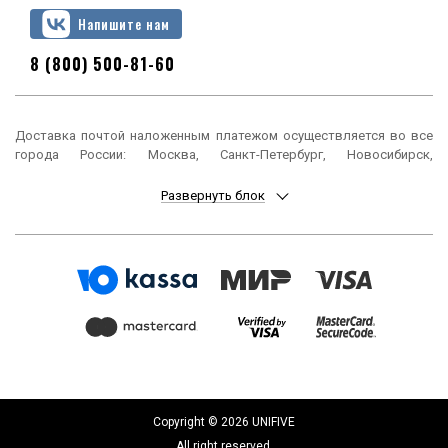
Напишите нам
8 (800) 500-81-60
Доставка почтой наложенным платежом осуществляется во все
города России: Москва, Санкт-Петербург, Новосибирск,
Екатеринбург, Нижний Новгород, Казань, Челябинск, Омск, Самара,
Ростов-на-Дону, Уфа, Красноярск, Пермь, Воронеж, Волгоград,
Развернуть блок
Краснодар, Саратов, Тюмень, Тольятти, Ижевск, Барнаул,
Ульяновск, Иркутск, Хабаровск, Ярославль, Владивосток, Томск,
Оренбург, Кемерово, Новокузнецк, Рязань, Астрахань, Набережные
Челны, Пенза, Липецк, Киров, Чебоксары, Тула, Калининград,
Балашиха, Курск, Ставрополь, Улан-Удэ, Тверь, Магнитогорск,
Сочи, Иваново, Брянск, Белгород, Сургут, Владимир, Нижний Тагил,
Архангельск, Чита, Калуга, Симферополь, Смоленск, Волжский,
Курган, Череповец, Орёл, Саранск, Вологда, Якутск, Подольск,
Мурманск, Тамбов, Стерлитамак, Петрозаводск, Кострома,
Нижневартовск, Новороссийск, Йошкар-Ола, Таганрог,
Комсомольск-на-Амуре, Химки, Сыктывкар, Нижнекамск, Шахты,
Дзержинск, Братск, Орск, Ангарск, Энгельс, Благовещенск, Старый
Copyright © 2026 UNIFIVE
Оскол, Великий Новгород, Королёв, Псков, Мытищи, Бийск,
All right reserved.