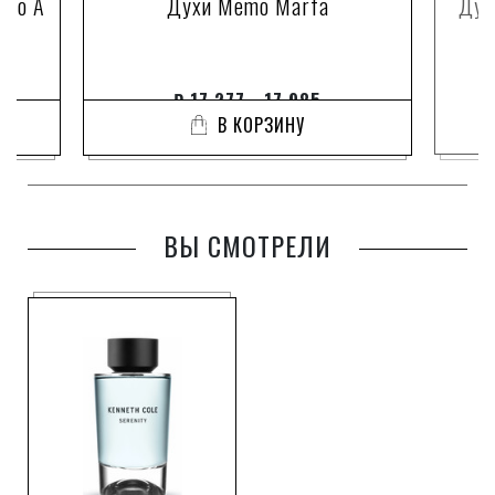
ino A
Духи Memo Marfa
Дух
₽
17 277 - 17 985
В КОРЗИНУ
ВЫ СМОТРЕЛИ