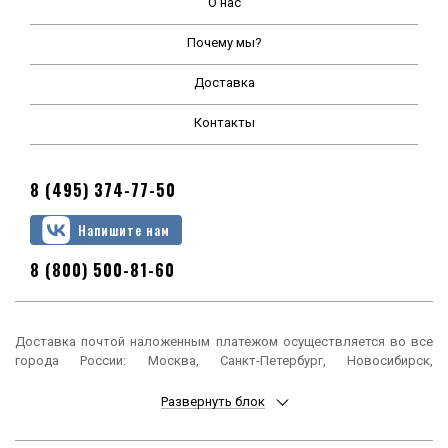
О нас
Почему мы?
Доставка
Контакты
8 (495) 374-77-50
Напишите нам
8 (800) 500-81-60
Доставка почтой наложенным платежом осуществляется во все
города России: Москва, Санкт-Петербург, Новосибирск,
Екатеринбург, Нижний Новгород, Казань, Челябинск, Омск, Самара,
Ростов-на-Дону, Уфа, Красноярск, Пермь, Воронеж, Волгоград,
Развернуть блок
Краснодар, Саратов, Тюмень, Тольятти, Ижевск, Барнаул,
Ульяновск, Иркутск, Хабаровск, Ярославль, Владивосток, Томск,