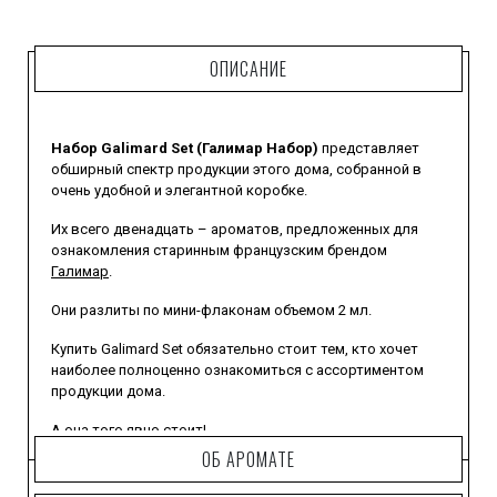
ОПИСАНИЕ
Набор Galimard Set (Галимар Набор)
представляет
обширный спектр продукции этого дома, собранной в
очень удобной и элегантной коробке.
Их всего двенадцать – ароматов, предложенных для
ознакомления старинным французским брендом
Галимар
.
Они разлиты по мини-флаконам объемом 2 мл.
Купить Galimard Set обязательно стоит тем, кто хочет
наиболее полноценно ознакомиться с ассортиментом
продукции дома.
А она того явно стоит!
ОБ АРОМАТЕ
Имея его под рукой, вы сможете выбирать
необходимую вам композицию, которая наиболее точно