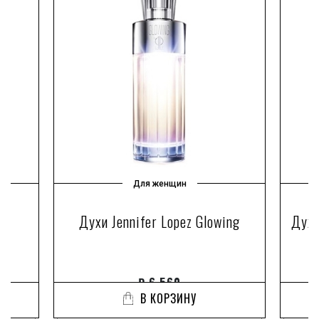
Для женщин
Духи Jennifer Lopez Glowing
Духи
₽
6 560
В КОРЗИНУ