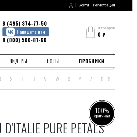
Войти
Регистрация
8 (495) 374-77-50
0 товаров
Напишите нам
0
₽
8 (800) 500-81-60
ЛИДЕРЫ
НОТЫ
ПРОБНИКИ
R
S
T
U
V
W
X
Y
Z
0 - 9
100%
оригинал
 D'ITALIE PURE PETALS