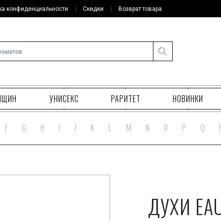
ка конфиденциальности
Скидки
Возврат товара
НЩИН
УНИСЕКС
РАРИТЕТ
НОВИНКИ
F
G
H
I
J
K
L
M
N
O
P
Q
ДУХИ EAU