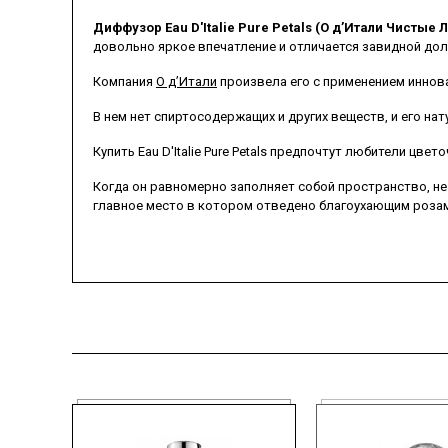
Диффузор Eau D'Italie Pure Petals (О д’Итали Чистые 
довольно яркое впечатление и отличается завидной до
Компания
О д’Итали
произвела его с применением иннов
В нем нет спиртосодержащих и других веществ, и его на
Купить Eau D'Italie Pure Petals предпочтут любители цвет
Когда он равномерно заполняет собой пространство, не 
главное место в котором отведено благоухающим роза