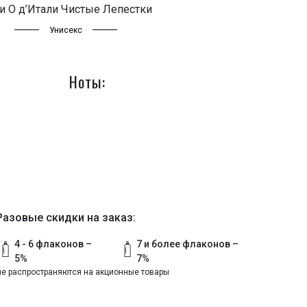
и О д’Итали Чистые Лепестки
Унисекс
Ноты:
Разовые скидки на заказ:
4 - 6 флаконов –
7 и более флаконов –
5%
7%
не распространяются на акционные товары