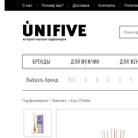
О нас
Почему мы?
Доставка
Контакты
Полити
БРЕНДЫ
ДЛЯ МУЖЧИН
ДЛЯ ЖЕ
Выбрать бренд:
ВСЕ
A
B
C
D
E
Парфюмерия
/
Унисекс
/
Eau D'Italie