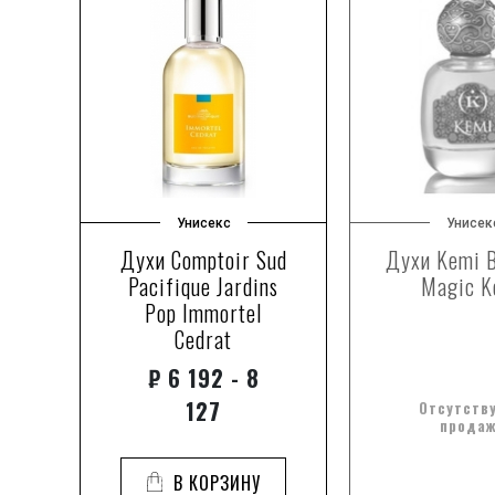
Унисекс
Унисек
Духи Comptoir Sud
Духи Kemi B
XY
Pacifique Jardins
Magic K
Pop Immortel
Cedrat
₽
6 192 - 8
127
Отсутству
прода
В КОРЗИНУ