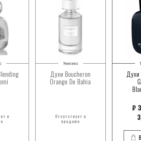
с
Унисекс
lending
Духи Boucheron
Духи
emi
Orange De Bahia
G
Bla
₽
3
3
ет в
Отсутствует в
же
продаже