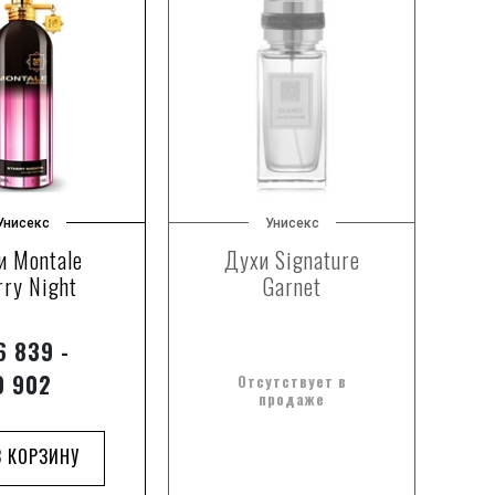
Унисекс
Унисекс
и Montale
Духи Signature
rry Night
Garnet
P
 839 -
9 902
Отсутствует в
продаже
В КОРЗИНУ