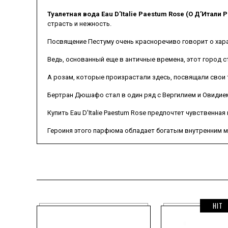
Туалетная вода Eau D'Italie Paestum Rose (О Д’Итали 
страсть и нежность.
Посвящение Пестуму очень красноречиво говорит о хара
Ведь, основанный еще в античные времена, этот город
А розам, которые произрастали здесь, посвящали свои
Бертран Дюшафо стал в один ряд с Вергилием и Овидие
Купить Eau D'Italie Paestum Rose предпочтет чувственн
Героиня этого парфюма обладает богатым внутренним 
Она далека от легкомыслия, наделена немного медитати
Но это лишь добавляет ей привлекательности.
HIT