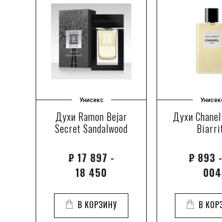
Унисекс
Унисек
las
Духи Ramon Bejar
Духи Chanel
Secret Sandalwood
Biarri
₽
17 897 -
₽
893 -
18 450
004
В КОРЗИНУ
В КОР