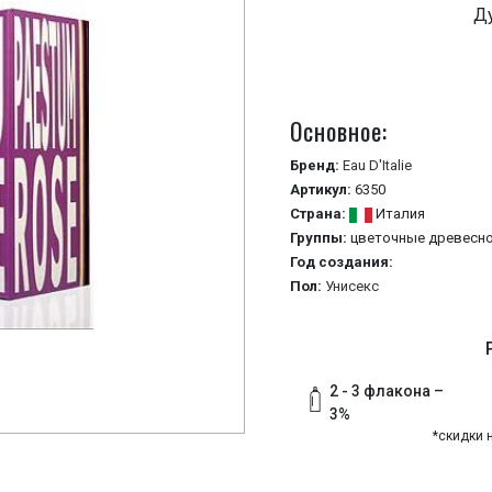
Ду
Основное:
Бренд:
Eau D'Italie
Артикул:
6350
Страна:
Италия
Группы:
цветочные
древесно
Год создания:
Пол:
Унисекс
2 - 3 флакона –
3%
*скидки 