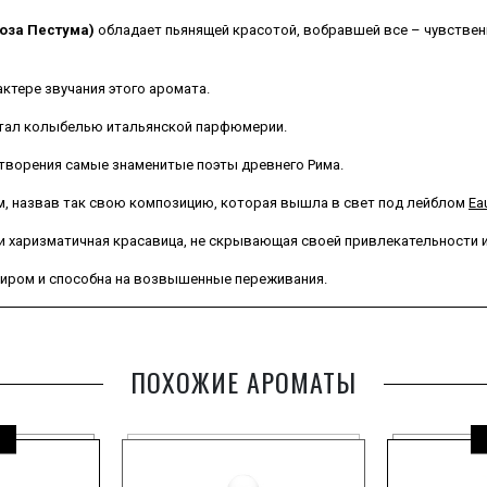
Роза Пестума)
обладает пьянящей красотой, вобравшей все – чувствен
ктере звучания этого аромата.
 стал колыбелью итальянской парфюмерии.
 творения самые знаменитые поэты древнего Рима.
м, назвав так свою композицию, которая вышла в свет под лейблом
Eau
ая и харизматичная красавица, не скрывающая своей привлекательности 
миром и способна на возвышенные переживания.
вным, иногда даже ностальгическим настроением.
ПОХОЖИЕ АРОМАТЫ