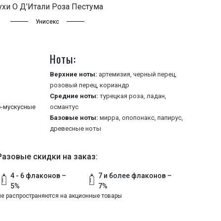
хи О Д’Итали Роза Пестума
Унисекс
Ноты:
Верхние ноты:
артемизия,
черный перец,
розовый перец,
кориандр
Средние ноты:
турецкая роза,
ладан,
-мускусные
османтус
Базовые ноты:
мирра,
опопонакс,
папирус,
древесные ноты
Разовые скидки на заказ:
4 - 6 флаконов –
7 и более флаконов –
5%
7%
не распространяются на акционные товары