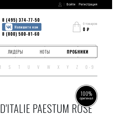
Войти
Регистрация
8 (495) 374-77-50
0 товаров
Напишите нам
0
₽
8 (800) 500-81-60
ЛИДЕРЫ
НОТЫ
ПРОБНИКИ
R
S
T
U
V
W
X
Y
Z
0 - 9
100%
оригинал
D'ITALIE PAESTUM ROSE