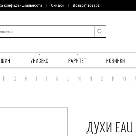
ка конфиденциальности
Скидки
Возврат товара
НЩИН
УНИСЕКС
РАРИТЕТ
НОВИНКИ
F
G
H
I
J
K
L
M
N
O
P
Q
ДУХИ EAU 