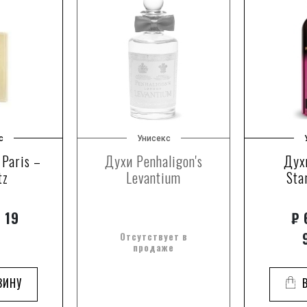
с
Унисекс
 Paris –
Духи Penhaligon's
Дух
tz
Levantium
Sta
 19
₽
6
Отсутствует в
продаже
ЗИНУ