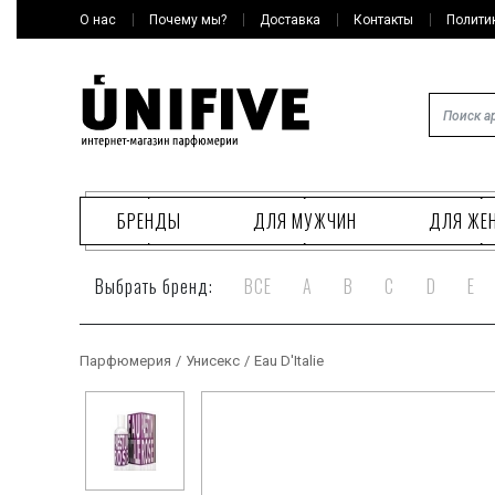
О нас
Почему мы?
Доставка
Контакты
Полити
БРЕНДЫ
ДЛЯ МУЖЧИН
ДЛЯ ЖЕ
Выбрать бренд:
ВСЕ
A
B
C
D
E
Парфюмерия
/
Унисекс
/
Eau D'Italie