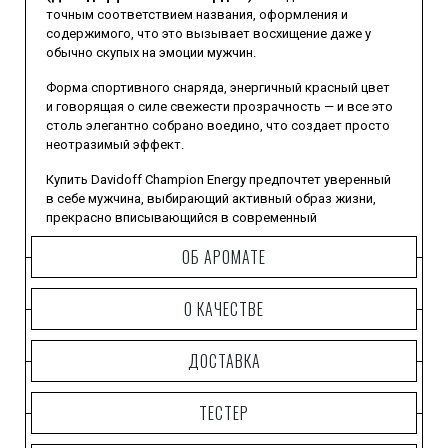
точным соответствием названия, оформления и
содержимого, что это вызывает восхищение даже у
обычно скупых на эмоции мужчин.
Форма спортивного снаряда, энергичный красный цвет
и говорящая о силе свежести прозрачность — и все это
столь элегантно собрано воедино, что создает просто
неотразимый эффект.
Купить Davidoff Champion Energy предпочтет уверенный
в себе мужчина, выбирающий активный образ жизни,
прекрасно вписывающийся в современный
стремительный ритм, наполненный динамизмом,
ОБ АРОМАТЕ
созидательной энергетикой и умеющий добиваться
самых высоких целей.
О КАЧЕСТВЕ
Герой этого парфюма от
Давидофф
силен и обаятелен,
находчив и решителен, нацелен на победу и не привык
пасовать перед препятствиями.
ДОСТАВКА
Фужерный пряный аромат Davidoff Champion Energy
наделяет не только своей энергией, но и отличным
ТЕСТЕР
настроением.