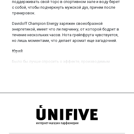
поддерживать свой торс в спортивном зале и воду берет
с собой, чтобы подчеркнуть мужской дух, причем после
тренировок.
Davidoff Champion Energy заряжен своеобразной
энергетикой, имеет что ли перчинку, от которой бодрит в
течение нескольких часов. Нота грейпфрута чувствуется,
но лишь моментами, что делает аромат еще загадочней.
Юрий
Было бы лучше спросить о эффекте, производимым
Чемпион Энерджи на прекрасных дам у них самих, но
молчат они, краснея. Застенчивые Вы мои, я и сам вижу,
как трепетно поводите носиками в мою сторону, как за
спиной моей тут же возникает шепот, как покрываются
легкой поволокой Ваши глазки.. Замечательный парфюм,
он лишь слегка оттеняет, подчеркивает мою мужскую
стать, ненавязчиво напоминая окружающим, кто есть кто!
Наконец я нашел запах, полностью совпадающий с моим
кредо: никогда не сдаваться, быть всегда на высоте!