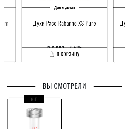
Для мужчин
dium
Духи Paco Rabanne XS Pure
Дух
₽
6 003 - 7 525
В КОРЗИНУ
ВЫ СМОТРЕЛИ
HIT