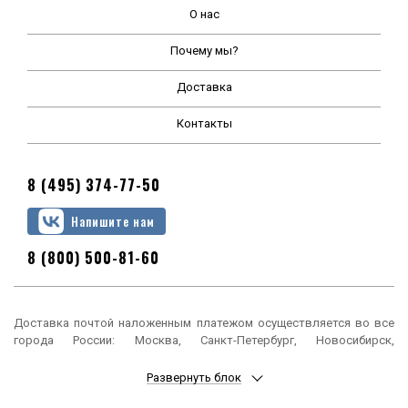
О нас
Почему мы?
Доставка
Контакты
8 (495) 374-77-50
Напишите нам
8 (800) 500-81-60
Доставка почтой наложенным платежом осуществляется во все
города России: Москва, Санкт-Петербург, Новосибирск,
Екатеринбург, Нижний Новгород, Казань, Челябинск, Омск, Самара,
Ростов-на-Дону, Уфа, Красноярск, Пермь, Воронеж, Волгоград,
Развернуть блок
Краснодар, Саратов, Тюмень, Тольятти, Ижевск, Барнаул,