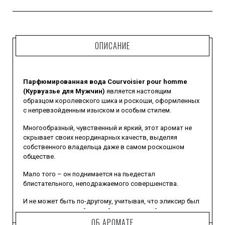
ОПИСАНИЕ
Парфюмированная вода Courvoisier pour homme
(Курвуазье для Мужчин)
является настоящим
образцом королевского шика и роскоши, оформленных
с непревзойденным изыском и особым стилем.
Многообразный, чувственный и яркий, этот аромат не
скрывает своих неординарных качеств, выделяя
собственного владельца даже в самом роскошном
обществе.
Мало того – он поднимается на пьедестал
блистательного, неподражаемого совершенства.
И не может быть по-другому, учитывая, что эликсир был
создан легендарной маркой, выпускающей элитные
алкогольные напитки и пользующейся высочайшим
ОБ АРОМАТЕ