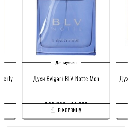
Для мужчин
everly
Духи Bvlgari BLV Notte Men
Духи
₽
28 044 - 44 280
В КОРЗИНУ