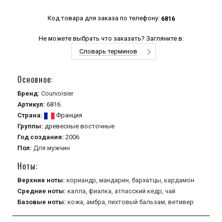
Код товара для заказа по телефону:
6816
Не можете выбрать что заказать? Загляните в:
Словарь терминов
Основное:
Бренд:
Courvoisier
Артикул:
6816
Страна:
Франция
Группы:
древесные
восточные
Год создания:
2006
Пол:
Для мужчин
Ноты:
Верхние ноты:
кориандр,
мандарин,
бархатцы,
кардамон
Средние ноты:
калла,
фиалка,
атласский кедр,
чай
Базовые ноты:
кожа,
амбра,
пихтовый бальзам,
ветивер