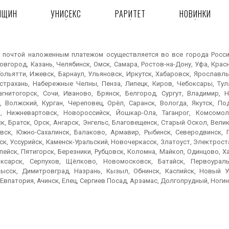
НЩИН
УНИСЕКС
РАРИТЕТ
НОВИНКИ
 почтой наложенным платежом осуществляется во все города России:
вгород, Казань, Челябинск, Омск, Самара, Ростов-на-Дону, Уфа, Крас
ольятти, Ижевск, Барнаул, Ульяновск, Иркутск, Хабаровск, Ярославль
Астрахань, Набережные Челны, Пенза, Липецк, Киров, Чебоксары, Тула
агнитогорск, Сочи, Иваново, Брянск, Белгород, Сургут, Владимир, Н
, Волжский, Курган, Череповец, Орёл, Саранск, Вологда, Якутск, По
, Нижневартовск, Новороссийск, Йошкар-Ола, Таганрог, Комсомол
к, Братск, Орск, Ангарск, Энгельс, Благовещенск, Старый Оскол, Вел
вск, Южно-Сахалинск, Балаково, Армавир, Рыбинск, Северодвинск, 
к, Уссурийск, Каменск-Уральский, Новочеркасск, Златоуст, Электроста
пейск, Пятигорск, Березники, Рубцовск, Коломна, Майкоп, Одинцово, 
ксарск, Серпухов, Щёлково, Новомосковск, Батайск, Первоураль
ысск, Димитровград, Назрань, Кызыл, Обнинск, Каспийск, Новый Ур
Евпатория, Ачинск, Елец, Сергиев Посад, Арзамас, Долгопрудный, Ногин