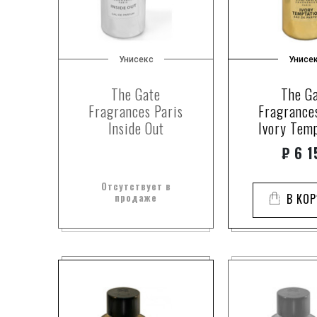
Унисекс
Унисе
The Gate
The G
Fragrances Paris
Fragrance
Inside Out
Ivory Tem
₽
6 1
Отсутствует в
продаже
В КО