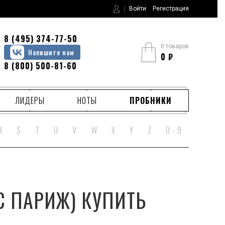
Войти
Регистрация
8 (495) 374-77-50
0 товаров
Напишите нам
0
₽
8 (800) 500-81-60
ЛИДЕРЫ
НОТЫ
ПРОБНИКИ
R
S
T
U
V
W
X
Y
Z
0 - 9
НС ПАРИЖ) КУПИТЬ