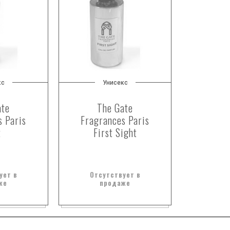
кс
Унисекс
ate
The Gate
s Paris
Fragrances Paris
t
First Sight
ует в
Отсутствует в
же
продаже