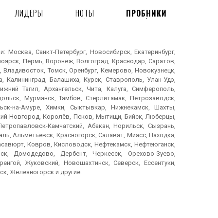
ЛИДЕРЫ
НОТЫ
ПРОБНИКИ
 Москва, Санкт-Петербург, Новосибирск, Екатеринбург,
ноярск, Пермь, Воронеж, Волгоград, Краснодар, Саратов,
, Владивосток, Томск, Оренбург, Кемерово, Новокузнецк,
, Калининград, Балашиха, Курск, Ставрополь, Улан-Удэ,
ижний Тагил, Архангельск, Чита, Калуга, Симферополь,
дольск, Мурманск, Тамбов, Стерлитамак, Петрозаводск,
ьск-на-Амуре, Химки, Сыктывкар, Нижнекамск, Шахты,
икий Новгород, Королёв, Псков, Мытищи, Бийск, Люберцы,
Петропавловск-Камчатский, Абакан, Норильск, Сызрань,
ль, Альметьевск, Красногорск, Салават, Миасс, Находка,
Хасавюрт, Ковров, Кисловодск, Нефтекамск, Нефтеюганск,
ск, Домодедово, Дербент, Черкесск, Орехово-Зуево,
енгой, Жуковский, Новошахтинск, Северск, Ессентуки,
ск, Железногорск и другие.