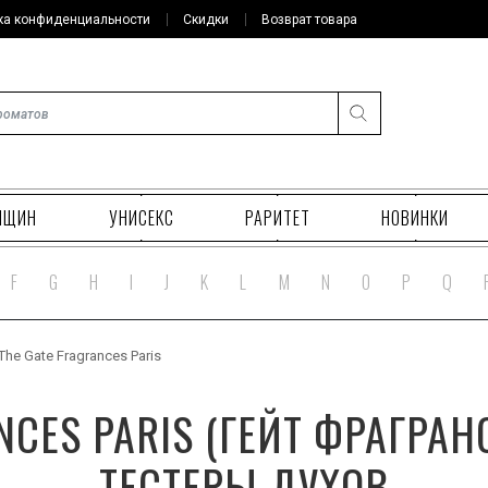
ка конфиденциальности
Скидки
Возврат товара
НЩИН
УНИСЕКС
РАРИТЕТ
НОВИНКИ
F
G
H
I
J
K
L
M
N
O
P
Q
he Gate Fragrances Paris
NCES PARIS (ГЕЙТ ФРАГРА
ТЕСТЕРЫ ДУХОВ