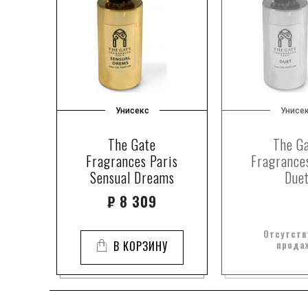
Унисекс
Унисе
The Gate
The G
Fragrances Paris
Fragrance
Sensual Dreams
Due
₽
8 309
Отсутств
В КОРЗИНУ
прода