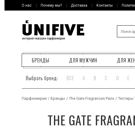
О нас
Почему мы?
Доставка
Контакты
Полити
БРЕНДЫ
ДЛЯ МУЖЧИН
ДЛЯ ЖЕ
Выбрать бренд:
ВСЕ
A
B
C
D
E
Парфюмерия
/
Бренды
/
The Gate Fragrances Paris
/
Тестеры T
THE GATE FRAGRA