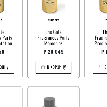
кс
Унисекс
У
ate
The Gate
Th
s Paris
Fragrances Paris
Fragra
ptation
Memories
Preci
50
₽
20 049
₽
1
РЗИНУ
В КОРЗИНУ
В