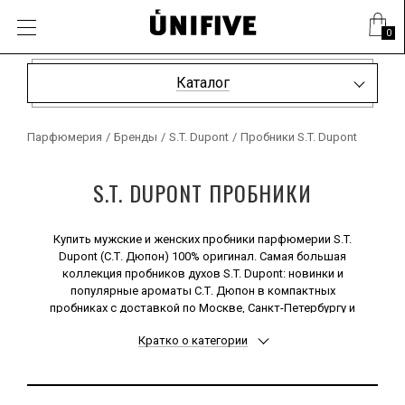
0
Каталог
Парфюмерия
/
Бренды
/
S.T. Dupont
/
Пробники S.T. Dupont
S.T. DUPONT ПРОБНИКИ
Купить мужские и женских пробники парфюмерии S.T.
Dupont (С.Т. Дюпон) 100% оригинал. Самая большая
коллекция пробников духов S.T. Dupont: новинки и
популярные ароматы С.Т. Дюпон в компактных
пробниках с доставкой по Москве, Санкт-Петербургу и
всей России.
Кратко о категории