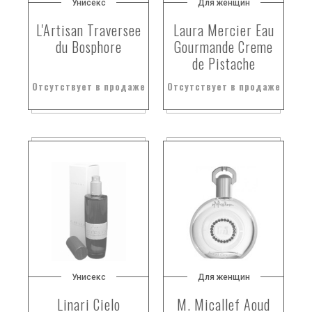
Унисекс
Для женщин
галька
L'Artisan Traversee
Laura Mercier Eau
гардения
du Bosphore
Gourmande Creme
de Pistache
гардения
гаультерия
Отсутствует в продаже
Отсутствует в продаже
гватемалы
гваяк
гваяк.
гваяковое дерево
гваяковое дерево (palo santo
гвоздика
гвоздика (пряность)
гвоздика (цветок)
гвоздика с мадагаскара
гвоздика цветок
Унисекс
Для женщин
гедион
Linari Cielo
M. Micallef Aoud