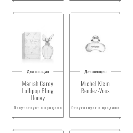
гинкго
гипсофил
гладиолус
глина
глициния
годы
голубая лаванда
голубая мята
голубая роза
Для женщин
Для женщин
голубика
Mariah Carey
Michel Klein
голубой гиацинт
Lollipop Bling
Rendez-Vous
голубой лотос
Honey
голубой мак
Отсутствует в продаже
Отсутствует в продаже
голубой шалфей
горечавка
горный воздух