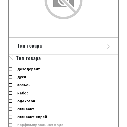
Тип товара
Тип товара
дезодорант
духи
лосьон
набор
одеколон
отливант
отливант-спрей
парфюмированная вода