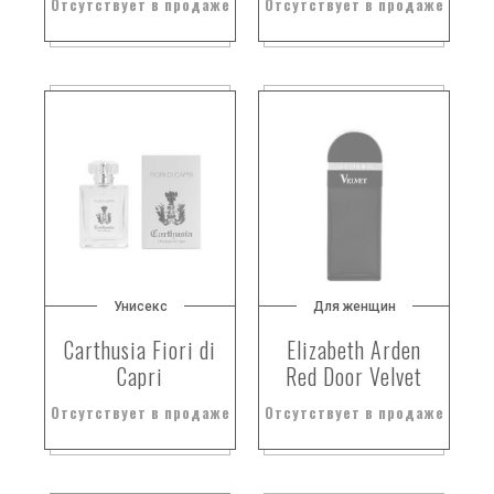
Отсутствует в продаже
Отсутствует в продаже
бутон розы
бучу
валенсийский апельсиновый цвет
валериана
ванилб
ванилин
ванилин.
ваниль
ваниль
ваниль и мускус
Унисекс
Для женщин
ваниль и сандал.
Carthusia Fiori di
Elizabeth Arden
ваниль подробнее: https://randewoo.ru/product/aromadiffuzor-mexican-woods
Capri
Red Door Velvet
ваниль.
Отсутствует в продаже
Отсутствует в продаже
ванильная икра
ванильная орхидея
ванильная орхидея и амбретта