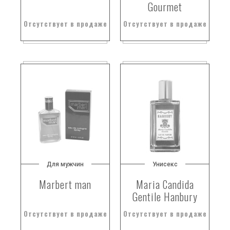
гелиотроп
Gourmet
гелиотроп и жасмин
Отсутствует в продаже
Отсутствует в продаже
гелиотроп.
гелиотропин
георгин
георгина
геосмин
герань
герань
герань и шалфей
гиацинт
гибискус
Для мужчин
Унисекс
гималайский кедр
Marbert man
Maria Candida
гималайский кедр.
Gentile Hanbury
гималайский мак
Отсутствует в продаже
Отсутствует в продаже
гималайский нард