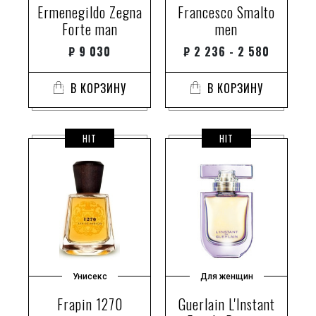
Ermenegildo Zegna
Francesco Smalto
амариллис
Forte man
men
амбервуд
₽
9 030
₽
2 236 - 2 580
амбервуд и мох
амбервуд.
В КОРЗИНУ
В КОРЗИНУ
амбергис
амбра
амбра
HIT
HIT
амбра и мускус
амбра.
амбраром
амбретон
амбретта
амброксан
амброксан супер
Унисекс
Для женщин
амбростар
Frapin 1270
Guerlain L'Instant
амброфикс