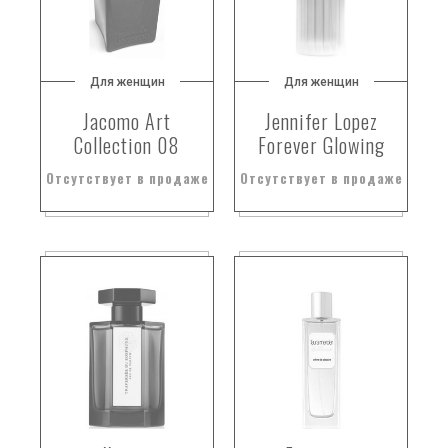
воск для серфинга
восточные
восточные древесные породы
Для женщин
Для женщин
восточные ноты
Jacomo Art
Jennifer Lopez
Collection 08
Forever Glowing
восточные пряности
восточные сладости
Отсутствует в продаже
Отсутствует в продаже
восточные специи
восточные цветочные ноты
вульфвуд
высушенная древесина
вьетнамский уд
гавайский жасмин
гаитянский ветивер
галанга
гальбанум
гальбанум