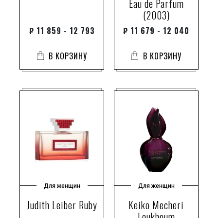
Eau de Parfum
(2003)
американское яблоко
амилсалицилат
₽
11 859 - 12 793
₽
11 679 - 12 040
амири
амирис
В КОРЗИНУ
В КОРЗИНУ
ананас
ананасовый цвет
ангелика
английская роза
анималистические ноты
анис
анис звездчатый
апельсин
апельсин бигарад
Для женщин
Для женщин
апельсин и лаванда
Judith Leiber Ruby
Keiko Mecheri
апельсин;
Loukhoum
апельсиновая кожура