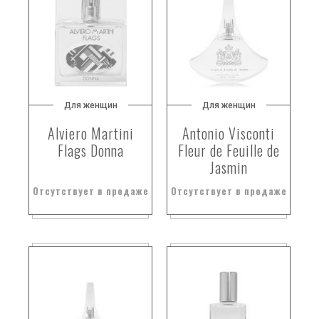
белый шоколад
бензоин
бензоин и ambroxan
бензоин и серая амбра
бензоин.
Для женщин
Для женщин
бергамо
бергамое
Alviero Martini
Antonio Visconti
Flags Donna
Fleur de Feuille de
бергамот
Jasmin
бергамот
бергамот (цитрусовая свежесть)
Отсутствует в продаже
Отсутствует в продаже
бергамот и гиацинт
бергамот и грейпфрут; ноты сердца: герань
бергамот и кардамон
бергамот и красный перец
бергамот и пачули
бергамот.