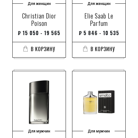
Для женщин
Для женщин
аквозон
Christian Dior
Elie Saab Le
акигалавуд
Poison
Parfum
аккорд австралийского имбиря
₽
15 050 - 19 565
₽
5 846 - 10 535
аккорд тёплого песка
алжирская пеларгония
В КОРЗИНУ
В КОРЗИНУ
алкоголь
алоэ вера
альбиция шёлковая
альдегиды
альдегиды и гвоздика (цветок)
альдегиды и калабрийский бергамот
альдегиды подробнее: https://randewoo.ru/product/aromadiffuzor-indian-oud
алюминий
амазонская лилия
амальфитанский лимон
Для мужчин
Для мужчин
амаретто