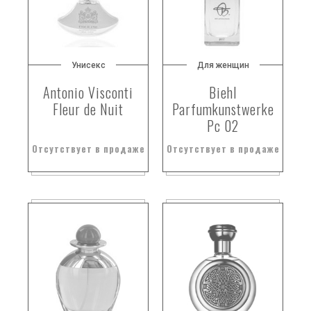
бергамот. мускатный орех
бергамот. шафран
бергамот;
Унисекс
Для женщин
береза
берёза
Antonio Visconti
Biehl
Fleur de Nuit
Parfumkunstwerke
бессмертник
Pc 02
бетель
бетон
Отсутствует в продаже
Отсутствует в продаже
бигаран
благовоний
благородные древесные породы
благородные породы дерева
бобовник
бобровая струя
бобы тонк
бобы тонка