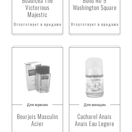
Boadicea The
Bond No 9
бругмансия
Victorious
Washington Square
Majestic
бугенвиллея
будда вуд
Отсутствует в продаже
Отсутствует в продаже
буддлея
бузина
бук
булочка
бумажные ноты
бурбон
бурбонская ваниль
бурбонская ваниль.
бурбонская герань
бурбонский ветивер
Для мужчин
Для женщин
бурбонский ветивер и ладанник критский
Bourjois Masculin
Cacharel Anais
бурбонский перец
Acier
Anais Eau Legere
буронская герань