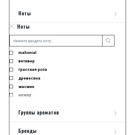
пробник
Ноты
тестер
туалетная вода
Ноты
mahonial
ветивер
грасская роза
древесина
жасмин
инжир
ладан
Группы ароматов
лайм
лемонграсс
лист черной смородины
Бренды