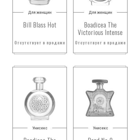
бобы тонка
Для женщин
Для женщин
бобы тонка и розовый перец
бобы тонка.
Bill Blass Hot
Boadicea The
Victorious Intense
бобы тонка. ваниль
бойзенова ягода
Отсутствует в продаже
Отсутствует в продаже
болгарская лаванда
болгарская роза
болгарская роза;
болиголов
борония
боярышник
бразильский апельсин
бразильский мандарин
бразильский махагони
бренди
Унисекс
Унисекс
бриллиантовая орхидея