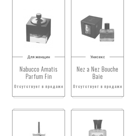
горошек
гортензия
горький апельсин
горький миндаль
гранат
грасская роза
грасская роза.
Для женщин
Унисекс
гребенщик
Nabucco Amatis
Nez a Nez Bouche
грейпфрут
Parfum Fin
Baie
грейпфрут и конопля
Отсутствует в продаже
Отсутствует в продаже
грейпфрут из флориды
гренадин
грецкий орех
гречишник
грибы
груша