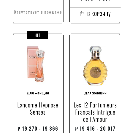
асафоэтида
Отсутствует в продаже
В КОРЗИНУ
асфальт
атласский кедр
африканская герань
HIT
африканская фиалка
африканский апельсиновый цвет
африканский имбирь
ашока флауер
бабочковая орхидея
бадьян
базилик
Для женщин
Для женщин
базилик
Lancome Hypnose
Les 12 Parfumeurs
бальзам
Senses
Francais Intrigue
бальзам нулу
de l’Amour
бальзамические ноты
₽
19 270 - 19 866
₽
19 416 - 20 017