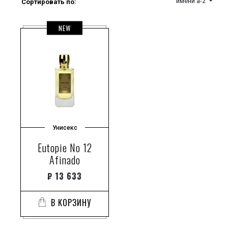
имени a-z
Сортировать по:
NEW
Унисекс
Eutopie No 12
Afinado
₽
13 633
В КОРЗИНУ