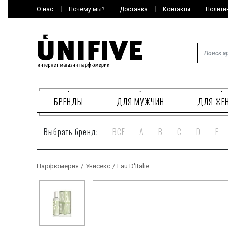
О нас
Почему мы?
Доставка
Контакты
Полити
БРЕНДЫ
ДЛЯ МУЖЧИН
ДЛЯ ЖЕ
Выбрать бренд:
ВСЕ
A
B
C
D
E
Парфюмерия
/
Унисекс
/
Eau D'Italie