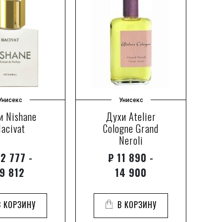
Унисекс
Унисекс
и Nishane
Духи Atelier
Д
acivat
Cologne Grand
Mu
Neroli
2 777 -
₽
11 890 -
9 812
14 900
В КОРЗИНУ
В КОРЗИНУ