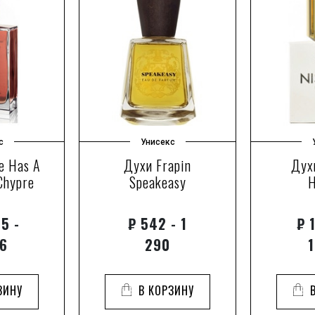
с
Унисекс
te Has A
Духи Frapin
Дух
Chypre
Speakeasy
H
5 -
₽
542 - 1
₽
1
06
290
1
ЗИНУ
В КОРЗИНУ