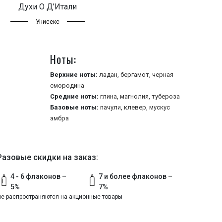
Духи О Д’Итали
Унисекс
Ноты:
Верхние ноты:
ладан,
бергамот,
черная
смородина
Средние ноты:
глина,
магнолия,
тубероза
Базовые ноты:
пачули,
клевер,
мускус
амбра
Разовые скидки на заказ:
4 - 6 флаконов –
7 и более флаконов –
5%
7%
не распространяются на акционные товары