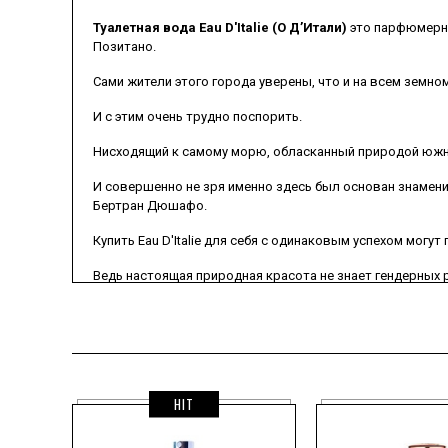
Туалетная вода Eau D'Italie (О Д’Итали)
это парфюмерно
Позитано.
Сами жители этого города уверены, что и на всем земно
И с этим очень трудно поспорить.
Нисходящий к самому морю, обласканный природой южн
И совершенно не зря именно здесь был основан знаме
Бертран Дюшафо.
Купить Eau D'Italie для себя с одинаковым успехом могут
Ведь настоящая природная красота не знает гендерных
HIT