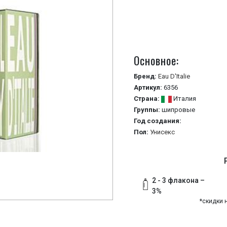
Основное:
Бренд:
Eau D'Italie
Артикул:
6356
Страна:
Италия
Группы:
шипровые
Год создания:
Пол:
Унисекс
2 - 3 флакона –
3%
*скидки 