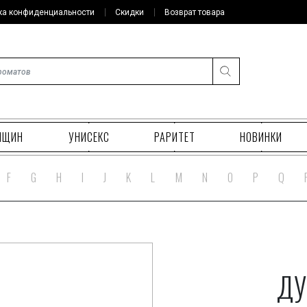
ка конфиденциальности
Скидки
Возврат товара
НЩИН
УНИСЕКС
РАРИТЕТ
НОВИНКИ
F
G
H
I
J
K
L
M
N
O
P
Q
ДУ