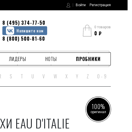
Войти
Регистрация
8 (495) 374-77-50
0 товаров
Напишите нам
0
₽
8 (800) 500-81-60
ЛИДЕРЫ
НОТЫ
ПРОБНИКИ
R
S
T
U
V
W
X
Y
Z
0 - 9
100%
оригинал
ХИ EAU D'ITALIE