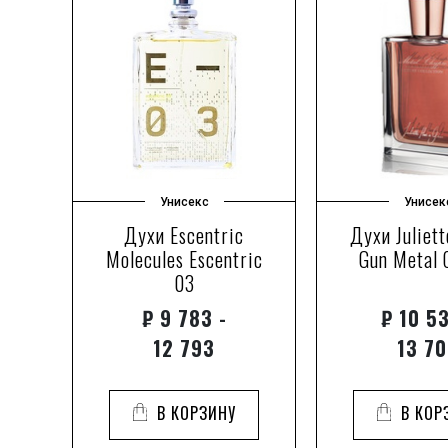
Унисекс
Унисек
Духи Escentric
Духи Juliet
ur
Molecules Escentric
Gun Metal 
03
₽
9 783 -
₽
10 53
12 793
13 7
В КОРЗИНУ
В КОР